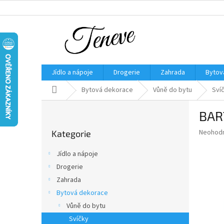
Přejít
na
obsah
Jídlo a nápoje
Drogerie
Zahrada
Bytov
Domů
Bytová dekorace
Vůně do bytu
Sví
P
BART
o
Přeskočit
s
Průměr
Neohod
Kategorie
kategorie
t
hodnoce
r
produkt
Jídlo a nápoje
a
je
Drogerie
0,0
n
z
Zahrada
n
5
í
Bytová dekorace
hvězdič
p
Vůně do bytu
a
Svíčky