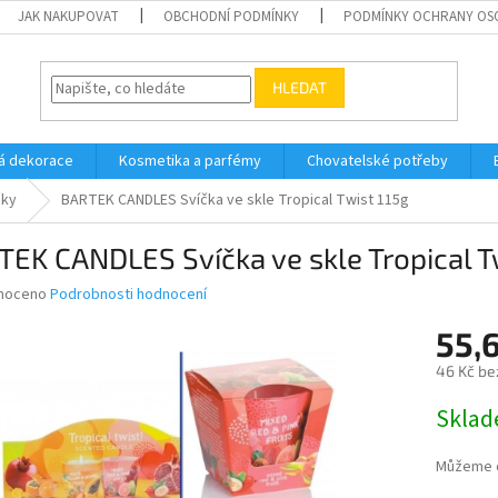
JAK NAKUPOVAT
OBCHODNÍ PODMÍNKY
PODMÍNKY OCHRANY OS
HLEDAT
á dekorace
Kosmetika a parfémy
Chovatelské potřeby
čky
BARTEK CANDLES Svíčka ve skle Tropical Twist 115g
EK CANDLES Svíčka ve skle Tropical T
né
noceno
Podrobnosti hodnocení
ní
55,
u
46 Kč be
Měrná
Skla
cena:
ek.
Můžeme d