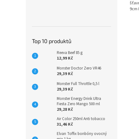
šťav
9cm 
Top 10 produktů
Reeva Beef 85 g
12,99 Kč
Monster Doctor Zero VR46
29,39 Kč
Monster Full Throttle 0,5 l
29,39 Kč
Monster Energy Drink Ultra
Fiesta Zero Mango 500 ml
29,28 Kč
Air Color 250ml Anti tobacco
31,46 Kč
Elvan Toffix bonbóny ovocný