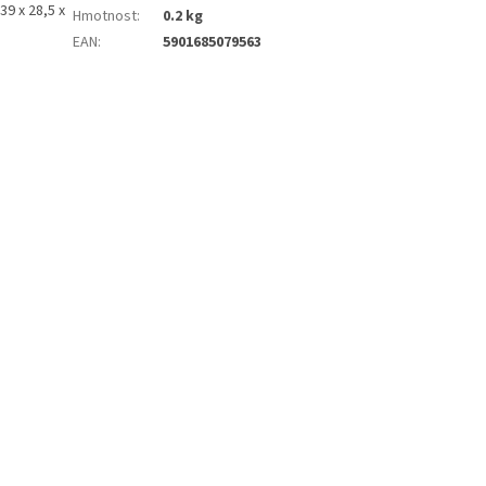
9 x 28,5 x
Hmotnost
:
0.2 kg
EAN
:
5901685079563