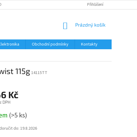
OBNÍCH ÚDAJŮ
Přihlášení
NÁKUPNÍ
Prázdný košík
KOŠÍK
Elektronika
Obchodní podmínky
Kontakty
wist 115g
14115TT
66 Kč
z DPH
dem
(>5 ks)
oručit do:
19.8.2026