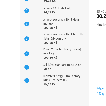
64,13 Kč
Airwick 19ml Bílé květy
25 Kč 
64,13 Kč
30,2
Airwick souprava 19ml Maui
mango
Alpa b
102,85 Kč
Airwick souprava 19ml Smooth
Satin & Moon Lily
102,85 Kč
Elvan Toffix bonbóny ovocný
mix 1 kg
100,80 Kč
Seli káva standard mletá 200g
60 Kč
Monster Energy Ultra Fantasy
Ruby Red Zero 0,5 l
29,39 Kč
Alpa 
40 g