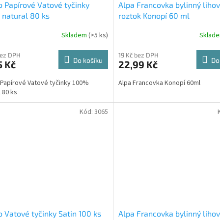
o Papírové Vatové tyčinky
Alpa Francovka bylinný liho
natural 80 ks
roztok Konopí 60 ml
Skladem
(>5 ks)
Sklad
bez DPH
19 Kč bez DPH
Do košíku
Do
5 Kč
22,99 Kč
 Papírové Vatové tyčinky 100%
Alpa Francovka Konopí 60ml
al 80 ks
Kód:
3065
o Vatové tyčinky Satin 100 ks
Alpa Francovka bylinný liho