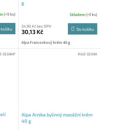
g
em
(>5 ks)
Skladem
(>5 ks)
24,90 Kč bez DPH
 košíku
Do košíku
30,13 Kč
Alpa Francovkový krém 40 g
d:
0104AP
Kód:
0104A
elí
Alpa Arnika bylinný masážní krém
40 g