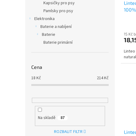
Linte
Kapsičky pro psy
k
100% 
t
Pamlsky pro psy
ů
Elektronika
Baterie a nabíjení
15 Kč 
Baterie
18,1
Baterie primární
Linteo
natur
Cena
18
Kč
214
Kč
Na skladě
87
ROZBALIT FILTR
Linte