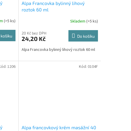
vý
Alpa Francovka bylinný lihový
roztok 60 ml
em
(>5 ks)
Skladem
(>5 ks)
20 Kč bez DPH
 košíku
Do košíku
24,20 Kč
Alpa Francovka bylinný lihový roztok 60 ml
Kód:
1206
Kód:
0104F
vý
Alpa francovkový krém masážní 40