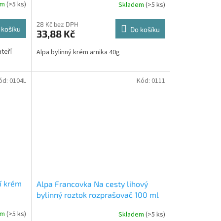
em
(>5 ks)
Skladem
(>5 ks)
28 Kč bez DPH
 košíku
Do košíku
33,88 Kč
teří
Alpa bylinný krém arnika 40g
ód:
0104L
Kód:
0111
í krém
Alpa Francovka Na cesty lihový
bylinný roztok rozprašovač 100 ml
em
(>5 ks)
Skladem
(>5 ks)