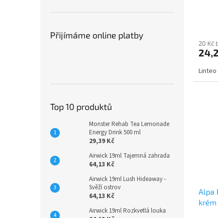
Přijímáme online platby
20 Kč 
24,
Linteo
Top 10 produktů
Monster Rehab Tea Lemonade
Energy Drink 500 ml
29,39 Kč
Airwick 19ml Tajemná zahrada
64,13 Kč
Airwick 19ml Lush Hideaway -
Svěží ostrov
Alpa 
64,13 Kč
krém
Airwick 19ml Rozkvetlá louka