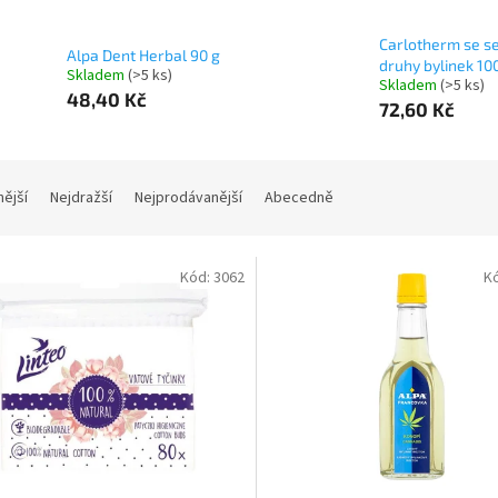
Carlotherm se s
Alpa Dent Herbal 90 g
druhy bylinek 10
Skladem
(>5 ks)
Skladem
(>5 ks)
48,40 Kč
72,60 Kč
nější
Nejdražší
Nejprodávanější
Abecedně
Kód:
3062
K