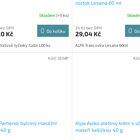
roztok Lesana 60 ml
Skladem
(>5 ks)
Sklad
bez DPH
24 Kč bez DPH
Do košíku
Do
20 Kč
29,04 Kč
 Vatové tyčinky Satin 100 ks
ALPA francovka Lesana 60ml
Kód:
0104P
Kó
Pamenol bylinný masážní
Alpa Apiko pleťový krém s vč
 40 g
mateří kašičkou 40 g