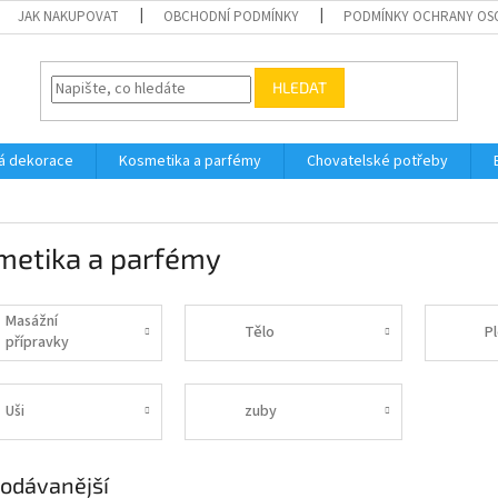
JAK NAKUPOVAT
OBCHODNÍ PODMÍNKY
PODMÍNKY OCHRANY OS
HLEDAT
á dekorace
Kosmetika a parfémy
Chovatelské potřeby
metika a parfémy
Masážní
Tělo
P
přípravky
Uši
zuby
odávanější