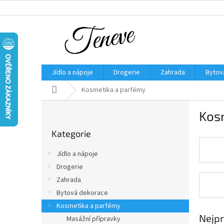
Přejít
na
obsah
Jídlo a nápoje
Drogerie
Zahrada
Bytov
Domů
Kosmetika a parfémy
P
Kos
o
Přeskočit
s
Kategorie
kategorie
t
r
Jídlo a nápoje
a
Drogerie
n
Zahrada
n
í
Bytová dekorace
p
Kosmetika a parfémy
a
Nejpr
Masážní přípravky