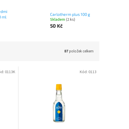
edmi
Carlotherm plus 100 g
0 ml
Skladem
(2 ks)
50 Kč
87
položek celkem
ód:
0113K
Kód:
0113