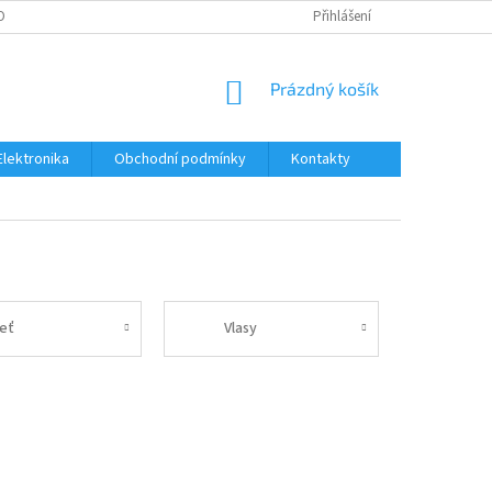
OBNÍCH ÚDAJŮ
Přihlášení
NÁKUPNÍ
Prázdný košík
KOŠÍK
Elektronika
Obchodní podmínky
Kontakty
leť
Vlasy