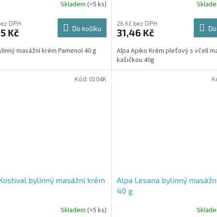
Skladem
(>5 ks)
Sklad
bez DPH
26 Kč bez DPH
Do košíku
Do
5 Kč
31,46 Kč
ylinný masážní krém Pamenol 40 g
Alpa Apiko Krém pleťový s včelí ma
kašičkou 40g
Kód:
0104K
K
Kostival bylinný masážní krém
Alpa Lesana bylinný masážn
40 g
Skladem
(>5 ks)
Sklad