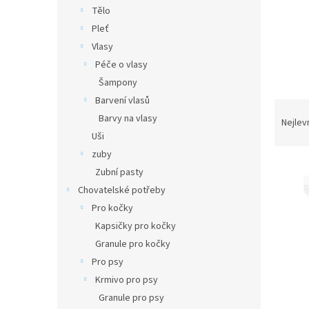
n
Tělo
e
Pleť
l
Vlasy
Péče o vlasy
Šampony
Barvení vlasů
Ř
Barvy na vlasy
a
Nejlev
z
Uši
e
zuby
V
n
Zubní pasty
ý
í
Chovatelské potřeby
p
p
Pro kočky
i
r
s
Kapsičky pro kočky
o
p
d
Granule pro kočky
r
u
Pro psy
o
k
Krmivo pro psy
d
t
Granule pro psy
u
ů