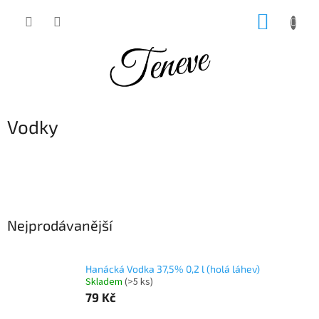
Přejít
NÁKUP
na
obsah
KOŠÍK
Vodky
Nejprodávanější
Hanácká Vodka 37,5% 0,2 l (holá láhev)
Skladem
(>5 ks)
79 Kč