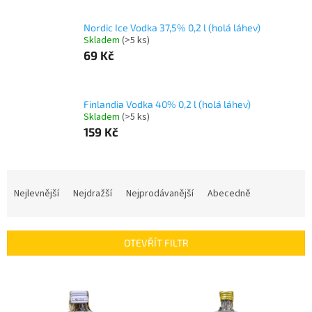
Nordic Ice Vodka 37,5% 0,2 l (holá láhev)
Skladem
(>5 ks)
69 Kč
Finlandia Vodka 40% 0,2 l (holá láhev)
Skladem
(>5 ks)
159 Kč
Ř
a
Nejlevnější
Nejdražší
Nejprodávanější
Abecedně
z
e
n
OTEVŘÍT FILTR
í
p
V
r
ý
o
p