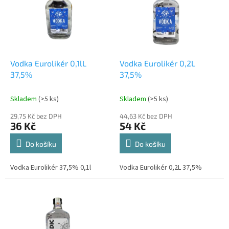
d
i
u
s
k
p
t
r
ů
o
d
Vodka Eurolikér 0,1lL
Vodka Eurolikér 0,2L
u
37,5%
37,5%
k
t
Skladem
(>5 ks)
Skladem
(>5 ks)
ů
29,75 Kč bez DPH
44,63 Kč bez DPH
36 Kč
54 Kč
Do košíku
Do košíku
Vodka Eurolikér 37,5% 0,1l
Vodka Eurolikér 0,2L 37,5%