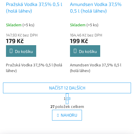
Pražská Vodka 37,5% 0,5 l
Amundsen Vodka 37,5%
(holá láhev)
0,5 l (holá láhev)
Skladem
(>5 ks)
Skladem
(>5 ks)
147,93 Kč bez DPH
164,46 Kč bez DPH
179 Kč
199 Kč
Do košíku
Do košíku
Pražská Vodka 37,5% 0,5 l (holá
Amundsen Vodka 37,5% 0,5 l
láhev)
(holá láhev)
NAČÍST 12 DALŠÍCH
S
1
3
t
O
r
27
položek celkem
v
á
l
NAHORU
n
á
k
d
o
v
a