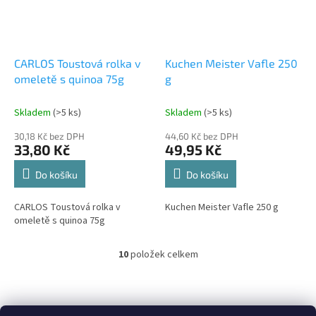
CARLOS Toustová rolka v
Kuchen Meister Vafle 250
omeletě s quinoa 75g
g
Skladem
(>5 ks)
Skladem
(>5 ks)
30,18 Kč bez DPH
44,60 Kč bez DPH
33,80 Kč
49,95 Kč
Do košíku
Do košíku
CARLOS Toustová rolka v
Kuchen Meister Vafle 250 g
omeletě s quinoa 75g
10
položek celkem
O
v
l
á
d