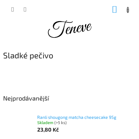
Přejít
NÁKUP
na
obsah
KOŠÍK
Sladké pečivo
Nejprodávanější
Ranli shougong matcha cheesecake 95g
Skladem
(>5 ks)
23,80 Kč