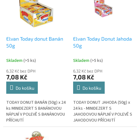
d
i
u
s
k
p
t
r
ů
o
d
Elvan Today donut Banán
Elvan Today Donut Jahoda
u
50g
50g
k
t
Skladem
(>5 ks)
Skladem
(>5 ks)
ů
6,32 Kč bez DPH
6,32 Kč bez DPH
7,08 Kč
7,08 Kč
Do košíku
Do košíku
TODAY DONUT BANÁN (50g) x 24
TODAY DONUT JAHODA (50g) x
ks MINIDEZERT S BANÁNOVOU
24 ks - MINIDEZERT S
NÁPLNÍ V POLEVĚ S BANÁNOVOU
JAHODOVOU NÁPLNÍ V POLEVĚ S
PŘÍCHUTÍ
JAHODOVOU PŘÍCHUTÍ