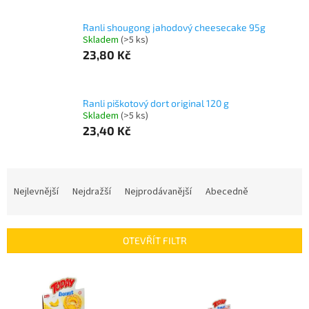
Ranli shougong jahodový cheesecake 95g
Skladem
(>5 ks)
23,80 Kč
Ranli piškotový dort original 120 g
Skladem
(>5 ks)
23,40 Kč
Ř
a
Nejlevnější
Nejdražší
Nejprodávanější
Abecedně
z
e
n
OTEVŘÍT FILTR
í
p
V
r
ý
o
p