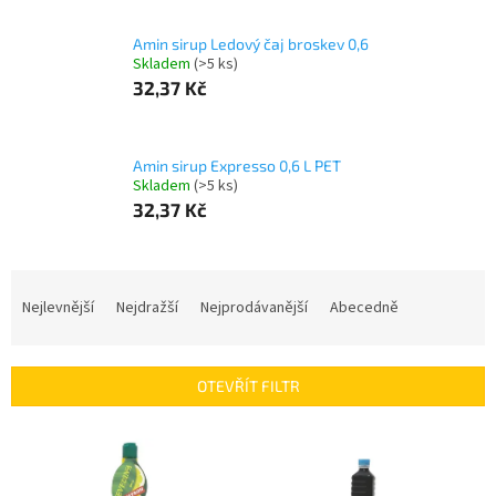
Amin sirup Ledový čaj broskev 0,6
Skladem
(>5 ks)
32,37 Kč
Amin sirup Expresso 0,6 L PET
Skladem
(>5 ks)
32,37 Kč
Ř
a
Nejlevnější
Nejdražší
Nejprodávanější
Abecedně
z
e
n
OTEVŘÍT FILTR
í
p
V
r
ý
o
p