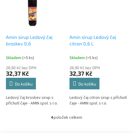
Amin sirup Ledový čaj
Amin sirup Ledový čaj
broskev 0,6
citron 0,6 L
Skladem
(>5 ks)
Skladem
(>5 ks)
28,90 Kč bez DPH
28,90 Kč bez DPH
32,37 Kč
32,37 Kč
Do košíku
Do košíku
Ledový čaj broskev sirup s
Ledový čaj citron sirup s příchutí
příchutí čaje - AMIN spol. s r.o.
čaje - AMIN spol. s r.o.
4
položek celkem
O
v
l