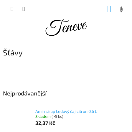
Přejít
NÁKUP
na
obsah
KOŠÍK
Šťávy
Nejprodávanější
Amin sirup Ledový čaj citron 0,6 L
Skladem
(>5 ks)
32,37 Kč