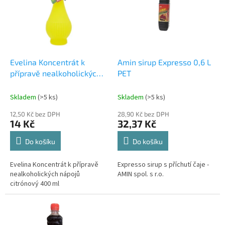
d
i
u
s
k
p
t
r
ů
o
d
Evelina Koncentrát k
Amin sirup Expresso 0,6 L
u
přípravě nealkoholických
PET
k
nápojů citrónový 400ml
t
Skladem
(>5 ks)
Skladem
(>5 ks)
ů
12,50 Kč bez DPH
28,90 Kč bez DPH
14 Kč
32,37 Kč
Do košíku
Do košíku
Evelina Koncentrát k přípravě
Expresso sirup s příchutí čaje -
nealkoholických nápojů
AMIN spol. s r.o.
citrónový 400 ml