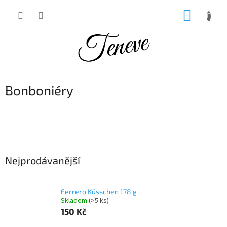
Přejít
NÁKUP
na
obsah
KOŠÍK
Bonboniéry
Nejprodávanější
Ferrero Küsschen 178 g
Skladem
(>5 ks)
150 Kč