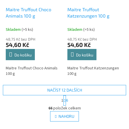
Maitre Truffout Choco
Maitre Truffout
Animals 100 g
Katzenzungen 100 g
Skladem
(>5 ks)
Skladem
(>5 ks)
48,75 Kč bez DPH
48,75 Kč bez DPH
54,60 Kč
54,60 Kč
Do košíku
Do košíku
Maitre Truffout Choco Animals
Maitre Truffout Katzenzungen
100 g
100 g
NAČÍST 12 DALŠÍCH
S
1
6
t
O
r
66
položek celkem
v
á
l
NAHORU
n
á
k
d
o