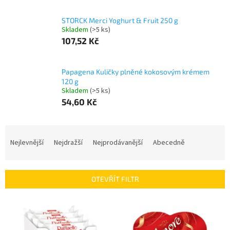
STORCK Merci Yoghurt & Fruit 250 g
Skladem
(>5 ks)
107,52 Kč
Papagena Kuličky plněné kokosovým krémem
120 g
Skladem
(>5 ks)
54,60 Kč
Ř
a
Nejlevnější
Nejdražší
Nejprodávanější
Abecedně
z
e
n
OTEVŘÍT FILTR
í
p
V
r
ý
o
p