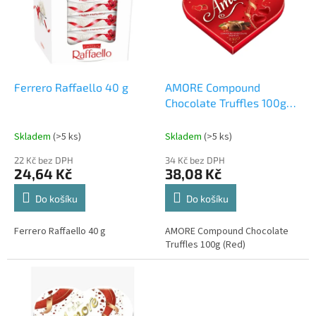
d
i
u
s
k
p
t
r
ů
o
d
Ferrero Raffaello 40 g
AMORE Compound
u
Chocolate Truffles 100g
k
(Red)
t
Skladem
(>5 ks)
Skladem
(>5 ks)
ů
22 Kč bez DPH
34 Kč bez DPH
24,64 Kč
38,08 Kč
Do košíku
Do košíku
Ferrero Raffaello 40 g
AMORE Compound Chocolate
Truffles 100g (Red)