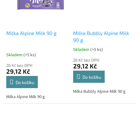
Milka Alpine Milk 90 g
Milka Bubbly Alpine Milk
90 g
Skladem
(>5 ks)
Průměrné
Skladem
(>5 ks)
hodnocení
26 Kč bez DPH
produktu
29,12 Kč
26 Kč bez DPH
je
29,12 Kč
5,0
Do košíku
z
Do košíku
5
Milka Bubbly Alpine Milk 90 g
hvězdiček.
Milka Alpine Milk 90 g