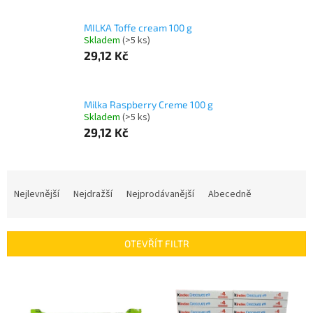
MILKA Toffe cream 100 g
Skladem
(>5 ks)
29,12 Kč
Milka Raspberry Creme 100 g
Skladem
(>5 ks)
29,12 Kč
Ř
a
Nejlevnější
Nejdražší
Nejprodávanější
Abecedně
z
e
n
OTEVŘÍT FILTR
í
p
V
r
ý
o
p