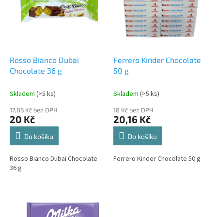
d
i
u
s
k
p
t
r
ů
o
d
Rosso Bianco Dubai
Ferrero Kinder Chocolate
u
Chocolate 36 g
50 g
k
t
Skladem
(>5 ks)
Skladem
(>5 ks)
ů
17,86 Kč bez DPH
18 Kč bez DPH
20 Kč
20,16 Kč
Do košíku
Do košíku
Rosso Bianco Dubai Chocolate
Ferrero Kinder Chocolate 50 g
36 g