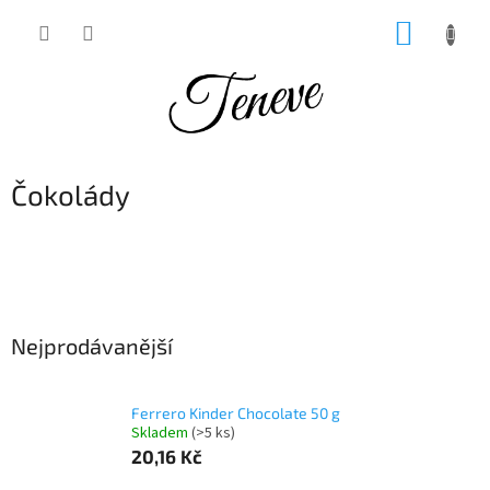
Přejít
NÁKUP
na
obsah
KOŠÍK
Čokolády
Nejprodávanější
Ferrero Kinder Chocolate 50 g
Skladem
(>5 ks)
20,16 Kč