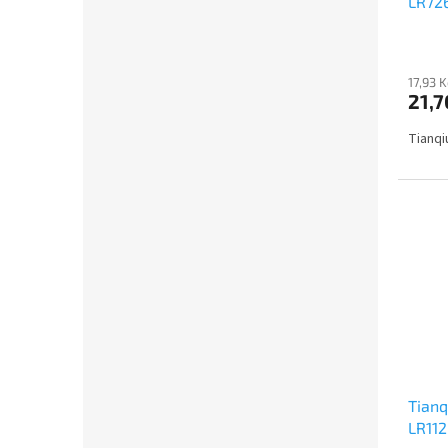
LR72
17,93 
21,7
Tianqi
Tianq
LR11