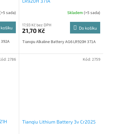
LR920H 371A
(>5 sada)
Skladem
(>5 sada)
17,93 Kč bez DPH
 košíku
Do košíku
21,70 Kč
41H 392A
Tianqiu Alkaline Battery AG6 LR920H 371A
Kód:
2786
Kód:
2759
621H
Tianqiu Lithium Battery 3v Cr2025