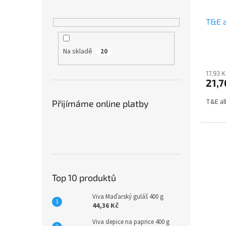
d
t
u
ů
T&E a
k
t
ů
Na skladě
20
17,93 
21,7
T&E al
Přijímáme online platby
Top 10 produktů
Viva Maďarský guláš 400 g
44,36 Kč
Viva slepice na paprice 400 g