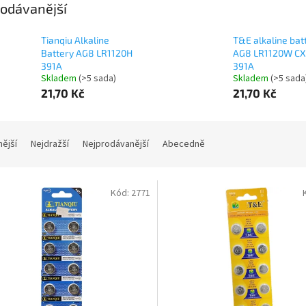
odávanější
Tianqiu Alkaline
T&E alkaline bat
Battery AG8 LR1120H
AG8 LR1120W CX
391A
391A
Skladem
(>5 sada)
Skladem
(>5 sada
21,70 Kč
21,70 Kč
nější
Nejdražší
Nejprodávanější
Abecedně
Kód:
2771