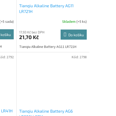
0
Tianqiu Alkaline Battery AG11
LR721H
(>5 sada)
Skladem
(>5 ks)
17,93 Kč bez DPH
 košíku
Do košíku
21,70 Kč
LR521H
Tianqiu Alkaline Battery AG11 LR721H
Kód:
2792
Kód:
2798
3 LR41H
Tianqiu Alkaline Battery AG6