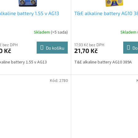
lkaline battery 1.55 v AG13
T&E alkaline battery AG10 
Skladem
(>5 sada)
Skladem
Kč bez DPH
17,93 Kč bez DPH
Do košíku
Do
0 Kč
21,70 Kč
kaline battery 1.55 v AG13
T&E alkaline battery AG10 389A
Kód:
2780