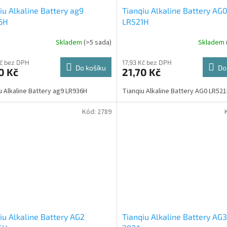
iu Alkaline Battery ag9
Tianqiu Alkaline Battery AG
6H
LR521H
Skladem
(>5 sada)
Skladem
Kč bez DPH
17,93 Kč bez DPH
Do košíku
Do
0 Kč
21,70 Kč
u Alkaline Battery ag9 LR936H
Tianqiu Alkaline Battery AG0 
Kód:
2789
iu Alkaline Battery AG2
Tianqiu Alkaline Battery AG