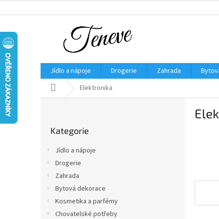
Přejít
na
obsah
Jídlo a nápoje
Drogerie
Zahrada
Bytov
Domů
Elektronika
P
Elek
o
Přeskočit
s
Kategorie
kategorie
t
r
Jídlo a nápoje
a
Drogerie
n
Zahrada
n
í
Bytová dekorace
p
Kosmetika a parfémy
a
Chovatelské potřeby