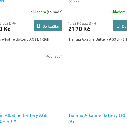
6H
392A
Skladem
(>5 sada)
Skladem
Kč bez DPH
17,93 Kč bez DPH
Do košíku
Do
0 Kč
21,70 Kč
u Alkaline Battery AG2 LR726H
Tianqiu Alkaline Battery AG3 LR
Kód:
2804
iu Alkaline Battery AG8
Tianqiu Alkaline Battery LR
20H 391A
AG1