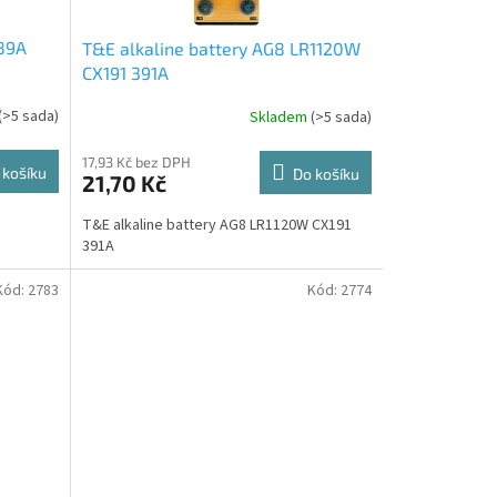
389A
T&E alkaline battery AG8 LR1120W
CX191 391A
(>5 sada)
Skladem
(>5 sada)
17,93 Kč bez DPH
 košíku
Do košíku
21,70 Kč
T&E alkaline battery AG8 LR1120W CX191
391A
Kód:
2783
Kód:
2774