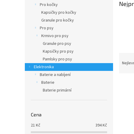
n
Nejpr
Pro kočky
e
Kapsičky pro kočky
l
Granule pro kočky
Pro psy
Krmivo pro psy
Granule pro psy
Kapsičky pro psy
Ř
Pamlsky pro psy
a
Nejlev
Elektronika
z
Baterie a nabíjení
e
V
n
Baterie
ý
í
Baterie primární
p
p
i
r
s
o
p
Cena
d
r
u
21
Kč
394
Kč
o
k