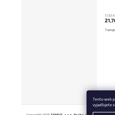
17,93 
21,7
Tianqi
Tento web p
vyjadřujete s
Z
á