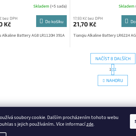
Skladem
(>5 sada)
Skladem
Kč bez DPH
17,93 Kč bez DPH
Do košíku
Do
0 Kč
21,70 Kč
u Alkaline Battery AG8 LR1120H 391A
Tianqiu Alkaline Battery LR621H
NAČÍST 8 DALŠÍCH
S
1
2
O
t
r
v
NAHORU
á
l
n
á
k
d
o
a
v
c
á
í
n
oužívá soubory cookie. Dalším procházením tohoto webu
p
í
r
ouhlas s jejich používáním.. Více informací
zde
.
v
k