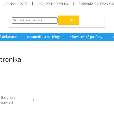
JAK NAKUPOVAT
OBCHODNÍ PODMÍNKY
PODMÍNKY OCHRANY OS
HLEDAT
á dekorace
Kosmetika a parfémy
Chovatelské potřeby
tronika
Baterie a
nabíjení