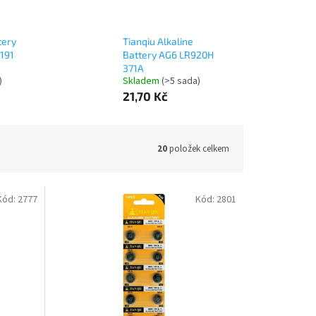
tery
Tianqiu Alkaline
191
Battery AG6 LR920H
371A
)
Skladem
(>5 sada)
21,70 Kč
20
položek celkem
Kód:
2777
Kód:
2801