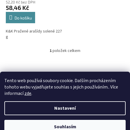
52,20 Kč bez DPH
58,46 Kč
Do košíku
K&K Pražené arašídy solené 227
g
1
položek celkem
O
v
l
á
d
Tento web používá soubory cookie. Dalším procházením
a
c
tohoto webu vyjadřujete souhlas s jejich používáním.. Více
í
Z
informací
zde
.
p
á
r
Vytvořil Shoptet
p
Nastavení
v
a
k
t
y
Copyright 2026
TENEVE, s.r.o. Praha
. Všechna práva vyhrazena.
í
v
Souhlasím