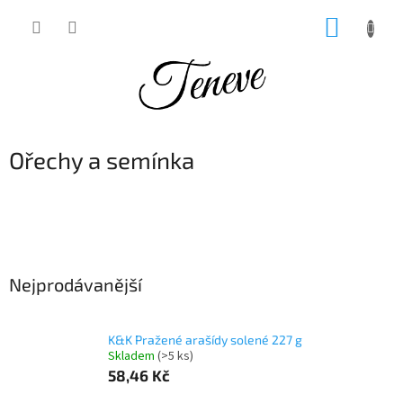
Přejít
NÁKUP
na
obsah
KOŠÍK
Ořechy a semínka
Nejprodávanější
K&K Pražené arašídy solené 227 g
Skladem
(>5 ks)
58,46 Kč