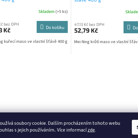
Skladem
(>5 ks)
Sklad
Kč bez DPH
47,13 Kč bez DPH
Do košíku
Do
8 Kč
52,79 Kč
ng kuřecí maso ve vlastní šťávě 400 g
Mei Ning krůtí maso ve vlastní šť
O
v
l
á
d
a
c
í
p
r
v
oužívá soubory cookie. Dalším procházením tohoto webu
k
ouhlas s jejich používáním.. Více informací
zde
.
y