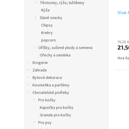
d
t
Těstoviny, rýže, luštěniny
u
ů
Rýže
Viva 
k
Slané snacky
t
Chipsy
ů
Krekry
popcorn
19,20 
21,5
Oříšky, sušené plody a semena
Ořechy a semínka
Viva 
Drogerie
Zahrada
Bytová dekorace
Kosmetika a parfémy
Chovatelské potřeby
Pro kočky
Kapsičky pro kočky
Granule pro kočky
Pro psy