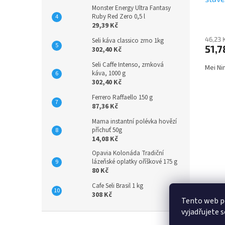
Monster Energy Ultra Fantasy
Ruby Red Zero 0,5 l
29,39 Kč
46,23 
Seli káva classico zrno 1kg
51,7
302,40 Kč
Seli Caffe Intenso, zrnková
Mei Ni
káva, 1000 g
302,40 Kč
Ferrero Raffaello 150 g
87,36 Kč
Mama instantní polévka hovězí
příchuť 50g
14,08 Kč
Opavia Kolonáda Tradiční
lázeňské oplatky oříškové 175 g
80 Kč
Cafe Seli Brasil 1 kg
308 Kč
Tento web p
vyjadřujete s
Z