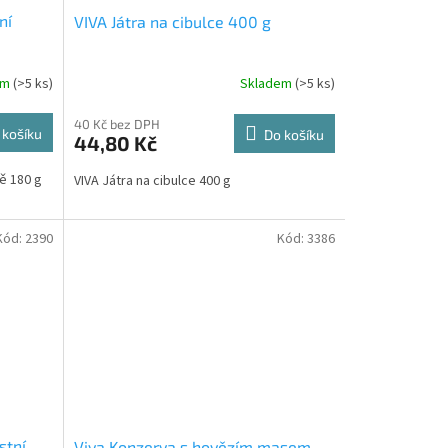
ní
VIVA Játra na cibulce 400 g
em
(>5 ks)
Skladem
(>5 ks)
40 Kč bez DPH
 košíku
Do košíku
44,80 Kč
vě 180 g
VIVA Játra na cibulce 400 g
Kód:
2390
Kód:
3386
stní
Viva Konzerva s hovězím masem