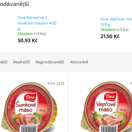
odávanější
Viva Konzerva s
Viva vepřové ma
hovězím masem 400
120 g
g
Skladem
(>5 ks)
Skladem
(>5 ks)
21,50 Kč
50,93 Kč
nější
Nejdražší
Nejprodávanější
Abecedně
Kód:
3101