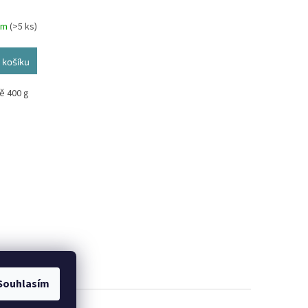
em
(>5 ks)
 košíku
ávě 400 g
Souhlasím