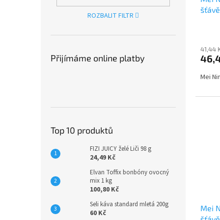
šťávě
ROZBALIT FILTR
41,44 
Přijímáme online platby
46,4
Mei Ni
Top 10 produktů
FIZI JUICY želé Liči 98 g
24,49 Kč
Elvan Toffix bonbóny ovocný
mix 1 kg
100,80 Kč
Seli káva standard mletá 200g
Mei N
60 Kč
šťávě