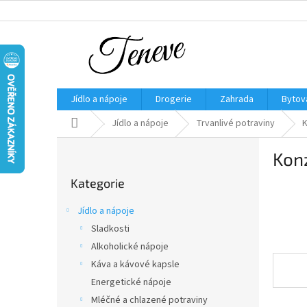
Přejít
na
obsah
Jídlo a nápoje
Drogerie
Zahrada
Bytov
Domů
Jídlo a nápoje
Trvanlivé potraviny
K
P
Kon
o
Přeskočit
s
Kategorie
kategorie
t
r
Jídlo a nápoje
a
Sladkosti
n
Alkoholické nápoje
n
í
Káva a kávové kapsle
p
Energetické nápoje
a
Mléčné a chlazené potraviny