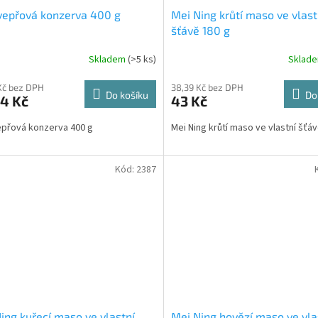
vepřová konzerva 400 g
Mei Ning krůtí maso ve vlast
šťávě 180 g
Skladem
(>5 ks)
Sklad
Kč bez DPH
38,39 Kč bez DPH
Do košíku
Do
4 Kč
43 Kč
vepřová konzerva 400 g
Mei Ning krůtí maso ve vlastní šťá
Kód:
2387
ing kuřecí maso ve vlastní
Mei Ning hovězí maso ve vla