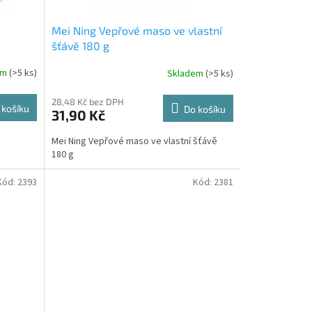
Mei Ning Vepřové maso ve vlastní
šťávě 180 g
em
(>5 ks)
Skladem
(>5 ks)
28,48 Kč bez DPH
 košíku
Do košíku
31,90 Kč
Mei Ning Vepřové maso ve vlastní šťávě
180 g
Kód:
2393
Kód:
2381