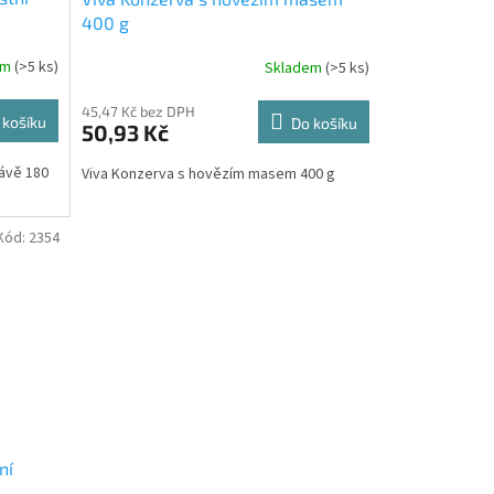
400 g
em
(>5 ks)
Skladem
(>5 ks)
45,47 Kč bez DPH
 košíku
Do košíku
50,93 Kč
ťávě 180
Viva Konzerva s hovězím masem 400 g
Kód:
2354
ní