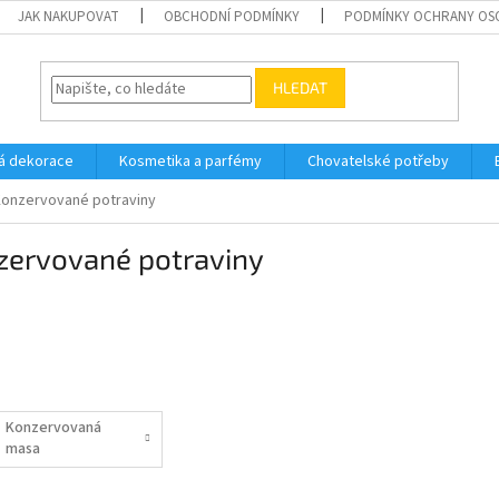
JAK NAKUPOVAT
OBCHODNÍ PODMÍNKY
PODMÍNKY OCHRANY OS
HLEDAT
á dekorace
Kosmetika a parfémy
Chovatelské potřeby
onzervované potraviny
zervované potraviny
Konzervovaná
masa