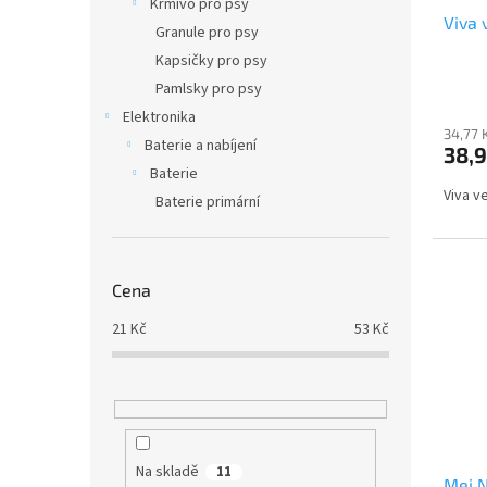
Krmivo pro psy
Viva 
Granule pro psy
Kapsičky pro psy
Pamlsky pro psy
Elektronika
34,77 
Baterie a nabíjení
38,9
Baterie
Viva 
Baterie primární
Cena
21
Kč
53
Kč
Na skladě
11
Mei N