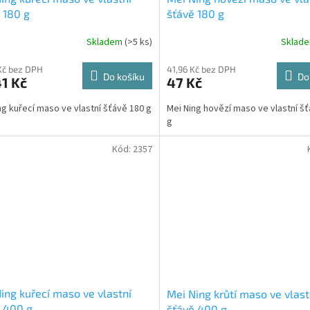
 180 g
šťávě 180 g
Skladem
(>5 ks)
Sklad
Kč bez DPH
41,96 Kč bez DPH
Do košíku
Do
1 Kč
47 Kč
ng kuřecí maso ve vlastní šťávě 180 g
Mei Ning hovězí maso ve vlastní š
g
Kód:
2357
ing kuřecí maso ve vlastní
Mei Ning krůtí maso ve vlast
 400 g
šťávě 400 g