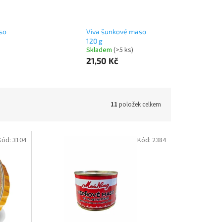
so
Viva šunkové maso
120 g
Skladem
(>5 ks)
21,50 Kč
11
položek celkem
Kód:
3104
Kód:
2384