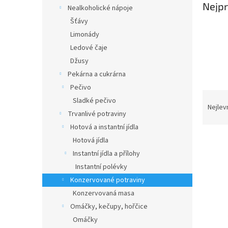
n
Nejpr
Nealkoholické nápoje
e
Šťávy
l
Limonády
Ledové čaje
Džusy
Pekárna a cukrárna
Pečivo
Ř
Sladké pečivo
a
Nejlev
Trvanlivé potraviny
z
Hotová a instantní jídla
e
V
n
Hotová jídla
ý
í
Instantní jídla a přílohy
p
p
Instantní polévky
i
r
Konzervované potraviny
s
o
Konzervovaná masa
p
d
r
u
Omáčky, kečupy, hořčice
o
k
Omáčky