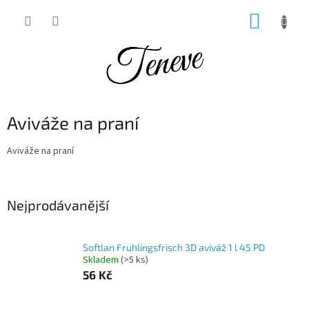
Přejít
NÁKUP
na
obsah
KOŠÍK
Aviváže na praní
Aviváže na praní
Nejprodávanější
Softlan Fruhlingsfrisch 3D aviváž 1 l 45 PD
Skladem
(>5 ks)
56 Kč