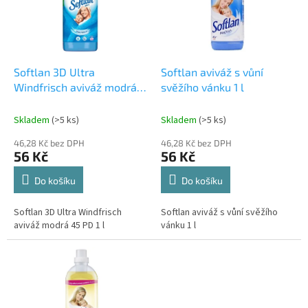
u
s
k
p
t
r
ů
o
d
Softlan 3D Ultra
Softlan aviváž s vůní
u
Windfrisch aviváž modrá
svěžího vánku 1 l
k
45 PD 1 l
t
Skladem
(>5 ks)
Skladem
(>5 ks)
ů
46,28 Kč bez DPH
46,28 Kč bez DPH
56 Kč
56 Kč
Do košíku
Do košíku
Softlan 3D Ultra Windfrisch
Softlan aviváž s vůní svěžího
aviváž modrá 45 PD 1 l
vánku 1 l