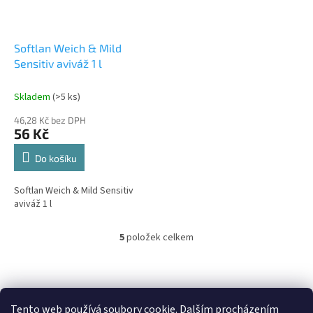
Softlan Weich & Mild
Sensitiv aviváž 1 l
Skladem
(>5 ks)
46,28 Kč bez DPH
56 Kč
Do košíku
Softlan Weich & Mild Sensitiv
aviváž 1 l
5
položek celkem
O
v
l
á
d
a
Tento web používá soubory cookie. Dalším procházením