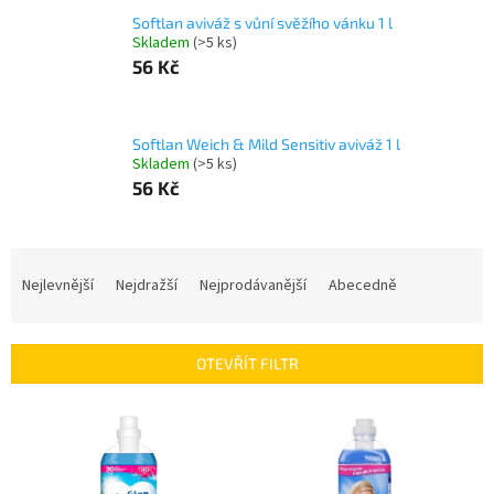
Softlan aviváž s vůní svěžího vánku 1 l
Skladem
(>5 ks)
56 Kč
Softlan Weich & Mild Sensitiv aviváž 1 l
Skladem
(>5 ks)
56 Kč
Ř
a
Nejlevnější
Nejdražší
Nejprodávanější
Abecedně
z
e
n
OTEVŘÍT FILTR
í
p
V
r
ý
o
p
d
i