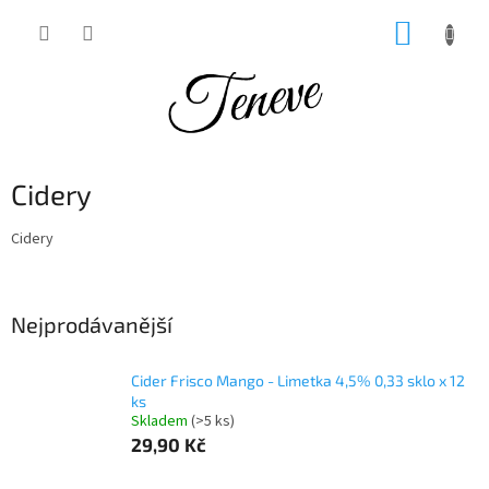
Přejít
NÁKUP
na
obsah
KOŠÍK
Cidery
Cidery
Nejprodávanější
Cider Frisco Mango - Limetka 4,5% 0,33 sklo x 12
ks
Skladem
(>5 ks)
29,90 Kč