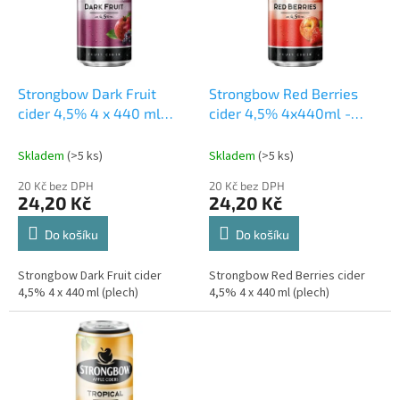
u
s
k
p
t
r
ů
o
d
Strongbow Dark Fruit
Strongbow Red Berries
u
cider 4,5% 4 x 440 ml
cider 4,5% 4x440ml -
k
(plech)
plech
t
Skladem
(>5 ks)
Skladem
(>5 ks)
ů
20 Kč bez DPH
20 Kč bez DPH
24,20 Kč
24,20 Kč
Do košíku
Do košíku
Strongbow Dark Fruit cider
Strongbow Red Berries cider
4,5% 4 x 440 ml (plech)
4,5% 4 x 440 ml (plech)