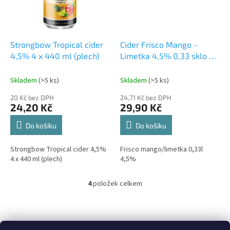
Strongbow Tropical cider
Cider Frisco Mango -
4,5% 4 x 440 ml (plech)
Limetka 4,5% 0,33 sklo x
12 ks
Skladem
(>5 ks)
Skladem
(>5 ks)
20 Kč bez DPH
24,71 Kč bez DPH
24,20 Kč
29,90 Kč
Do košíku
Do košíku
Strongbow Tropical cider 4,5%
Frisco mango/limetka 0,33l
4 x 440 ml (plech)
4,5%
4
položek celkem
O
v
l
á
d