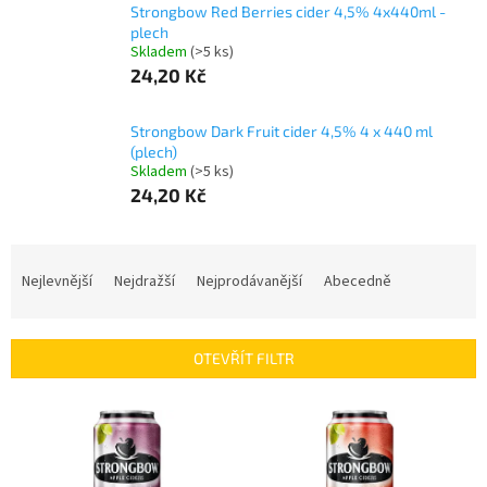
Strongbow Red Berries cider 4,5% 4x440ml -
plech
Skladem
(>5 ks)
24,20 Kč
Strongbow Dark Fruit cider 4,5% 4 x 440 ml
(plech)
Skladem
(>5 ks)
24,20 Kč
Ř
a
Nejlevnější
Nejdražší
Nejprodávanější
Abecedně
z
e
n
OTEVŘÍT FILTR
í
p
V
r
ý
o
p
d
i