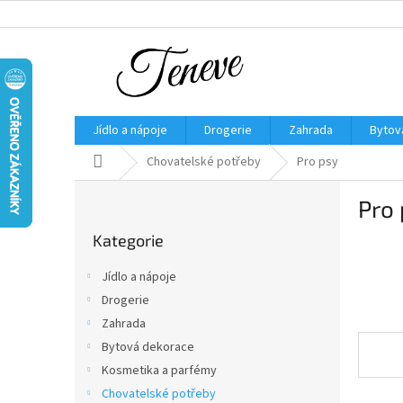
Přejít
na
obsah
Jídlo a nápoje
Drogerie
Zahrada
Bytov
Domů
Chovatelské potřeby
Pro psy
P
Pro
o
Přeskočit
s
Kategorie
kategorie
t
r
Jídlo a nápoje
a
Drogerie
n
Zahrada
n
í
Bytová dekorace
p
Kosmetika a parfémy
a
Chovatelské potřeby