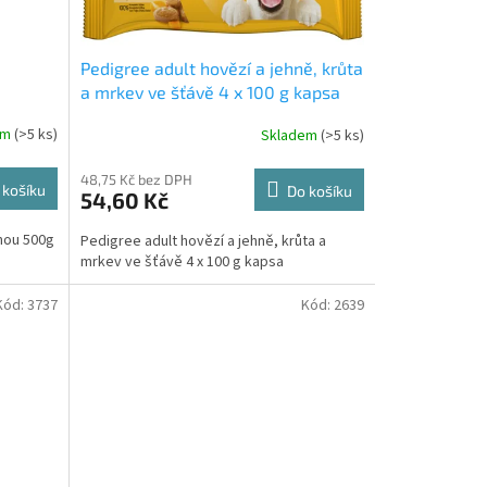
Pedigree adult hovězí a jehně, krůta
a mrkev ve šťávě 4 x 100 g kapsa
em
(>5 ks)
Skladem
(>5 ks)
48,75 Kč bez DPH
 košíku
Do košíku
54,60 Kč
nou 500g
Pedigree adult hovězí a jehně, krůta a
mrkev ve šťávě 4 x 100 g kapsa
Kód:
3737
Kód:
2639