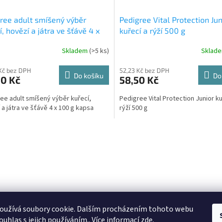
ree adult smíšený výběr
Pedigree Vital Protection Jun
í, hovězí a játra ve šťávě 4 x
kuřecí a rýží 500 g
 kapsa
Skladem
(>5 ks)
Sklad
Kč bez DPH
52,23 Kč bez DPH
Do košíku
Do
60 Kč
58,50 Kč
ee adult smíšený výběr kuřecí,
Pedigree Vital Protection Junior ku
 a játra ve šťávě 4 x 100 g kapsa
rýží 500 g
O
v
l
á
d
a
c
í
p
oužívá soubory cookie. Dalším procházením tohoto webu
r
ouhlas s jejich používáním.. Více informací
zde
.