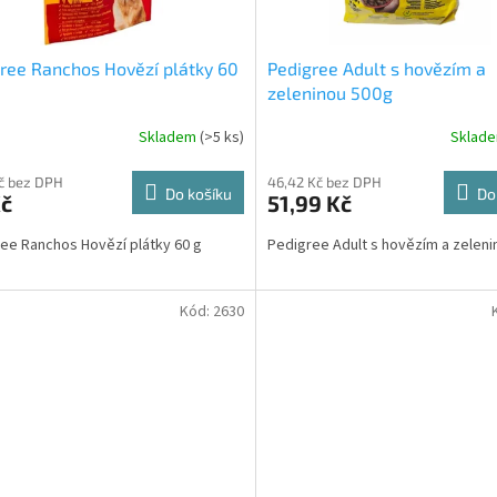
ree Ranchos Hovězí plátky 60
Pedigree Adult s hovězím a
zeleninou 500g
Skladem
(>5 ks)
Sklad
Průměrné
hodnocení
produktu
Kč bez DPH
46,42 Kč bez DPH
Do košíku
Do
Kč
51,99 Kč
je
3,7
ree Ranchos Hovězí plátky 60 g
Pedigree Adult s hovězím a zeleni
z
5
hvězdiček.
Kód:
2630