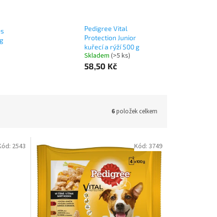
Pedigree Vital
os
Protection Junior
 g
kuřecí a rýží 500 g
Skladem
(>5 ks)
58,50 Kč
6
položek celkem
Kód:
2543
Kód:
3749