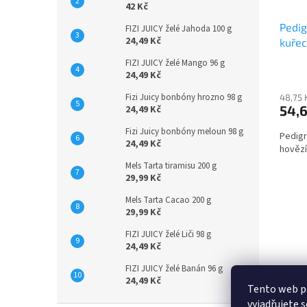
42 Kč
Pedig
FIZI JUICY želé Jahoda 100 g
24,49 Kč
kuřec
100 g
FIZI JUICY želé Mango 96 g
24,49 Kč
Fizi Juicy bonbóny hrozno 98 g
48,75 
54,
24,49 Kč
Fizi Juicy bonbóny meloun 98 g
Pedigr
24,49 Kč
hovězí
Mels Tarta tiramisu 200 g
29,99 Kč
Mels Tarta Cacao 200 g
29,99 Kč
FIZI JUICY želé Liči 98 g
24,49 Kč
FIZI JUICY želé Banán 96 g
24,49 Kč
Tento web p
vyjadřujete s