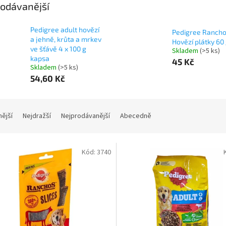
odávanější
Pedigree adult hovězí
Pedigree Ranch
a jehně, krůta a mrkev
Hovězí plátky 60
ve šťávě 4 x 100 g
Skladem
(>5 ks)
kapsa
45 Kč
Skladem
(>5 ks)
54,60 Kč
nější
Nejdražší
Nejprodávanější
Abecedně
Kód:
3740