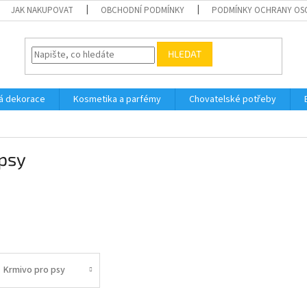
JAK NAKUPOVAT
OBCHODNÍ PODMÍNKY
PODMÍNKY OCHRANY OS
HLEDAT
á dekorace
Kosmetika a parfémy
Chovatelské potřeby
 psy
Krmivo pro psy