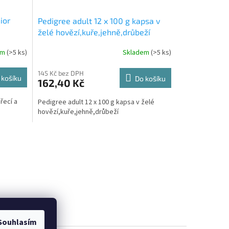
ior
Pedigree adult 12 x 100 g kapsa v
želé hovězí,kuře,jehně,drůbeží
em
(>5 ks)
Skladem
(>5 ks)
145 Kč bez DPH
 košíku
Do košíku
162,40 Kč
řecí a
Pedigree adult 12 x 100 g kapsa v želé
hovězí,kuře,jehně,drůbeží
Souhlasím