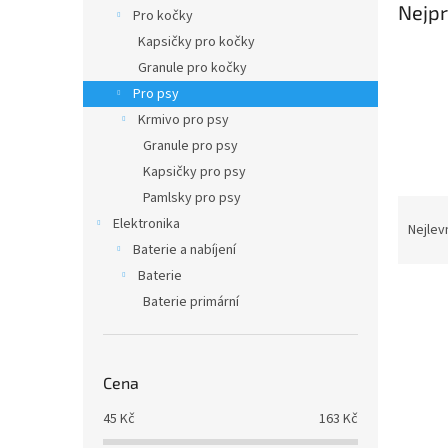
n
Nejpr
Pro kočky
e
Kapsičky pro kočky
l
Granule pro kočky
Pro psy
Krmivo pro psy
Granule pro psy
Kapsičky pro psy
Pamlsky pro psy
Ř
Elektronika
a
Nejlev
z
Baterie a nabíjení
e
Baterie
V
n
Baterie primární
ý
í
p
p
i
r
s
o
Cena
p
d
45
Kč
163
Kč
r
u
o