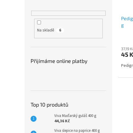
k
d
t
u
ů
Pedig
k
g
t
Na skladě
6
ů
37,19 
45 
Přijímáme online platby
Pedig
Top 10 produktů
Viva Maďarský guláš 400 g
44,36 Kč
Viva slepice na paprice 400 g