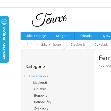
Přejít
na
obsah
Jídlo a nápoje
Drogerie
Zahrada
Bytov
Domů
Jídlo a nápoje
Sladkosti
Čokolády
P
Ferr
o
Přeskočit
s
Průměr
Neohod
Kategorie
kategorie
t
hodnoce
r
produkt
Jídlo a nápoje
a
je
Sladkosti
0,0
n
z
Oplatky
n
5
í
Bonbóny
hvězdič
p
Bonboniéry
a
Žvýkačky