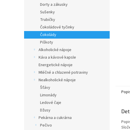
n
Dorty a zákusky
e
Sušenky
l
Trubičky
Čokoládové tyčinky
Čokolády
Piškoty
Alkoholické nápoje
Káva a kávové kapsle
Energetické nápoje
Mléčné a chlazené potraviny
Nealkoholické nápoje
Šťávy
Popi
Limonády
Ledové čaje
Džusy
Det
Pekárna a cukrárna
Popi
Pečivo
Slože