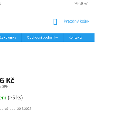
OBNÍCH ÚDAJŮ
Přihlášení
NÁKUPNÍ
Prázdný košík
KOŠÍK
Elektronika
Obchodní podmínky
Kontakty
6 Kč
z DPH
dem
(>5 ks)
oručit do:
20.8.2026