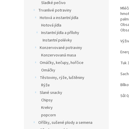
Sladké pečivo
Mléč
Trvanlivé potraviny
hmota
Hotová a instantní jídla
palmo
Obsa
Hotová jídla
Obsa
Instantní jídla a přílohy
Instantní polévky
Výži
Konzervované potraviny
Ener
Konzervovaná masa
Omáčky, kečupy, hořčice
Tuk 
Omáčky
Sach
Těstoviny, rýže, luštěniny
Bílko
Rýže
Slané snacky
Sůl 
Chipsy
Krekry
popcorn
Oříšky, sušené plody a semena