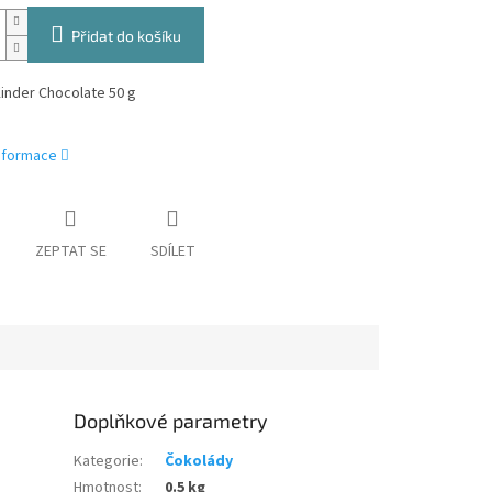
Přidat do košíku
inder Chocolate 50 g
informace
ZEPTAT SE
SDÍLET
Doplňkové parametry
Kategorie
:
Čokolády
Hmotnost
:
0.5 kg