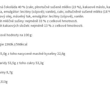
ná čokoláda 40 % (cukr, plnotučné sušené mléko (23 %), kakaové máslo, k
, emulgátor: lecitiny (sójové); vanilin), cukr, odtučněné sušené mléko (18 
vý olej, máselný tuk, emulgátor: lecitiny (sójové), vanilin.
h mléčné sušiny: nejméně 33 % z celkové hmotnosti.
h kakaových složek: nejméně 13 % z celkové hmotnosti.
vové hodnoty na 100 g:
gie 2360kJ/566kcal
35,0g z toho nasycené mastné kyseliny 22,6g
aridy 53,5g z toho cukry 53,3g
viny 8,7g
0,313g