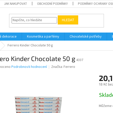
JAK NAKUPOVAT
OBCHODNÍ PODMÍNKY
PODMÍNKY OCHRANY OS
HLEDAT
á dekorace
Kosmetika a parfémy
Chovatelské potřeby
Ferrero Kinder Chocolate 50 g
ero Kinder Chocolate 50 g
4337
né
noceno
Podrobnosti hodnocení
Značka:
Ferrero
ní
20,1
u
18 Kč be
Měrná
Skla
cena:
ek.
Můžeme d