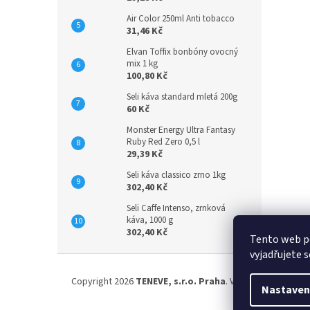
Air Color 250ml Anti tobacco
31,46 Kč
Elvan Toffix bonbóny ovocný
mix 1 kg
100,80 Kč
Seli káva standard mletá 200g
60 Kč
Monster Energy Ultra Fantasy
Ruby Red Zero 0,5 l
29,39 Kč
Seli káva classico zrno 1kg
302,40 Kč
Seli Caffe Intenso, zrnková
káva, 1000 g
302,40 Kč
Tento web p
vyjadřujete s
Z
á
Copyright 2026
TENEVE, s.r.o. Praha
. Všechna práva vyh
p
Nastaven
a