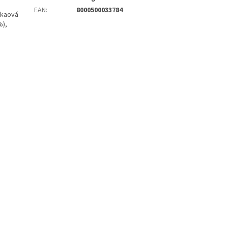
EAN
:
8000500033784
akaová
%),