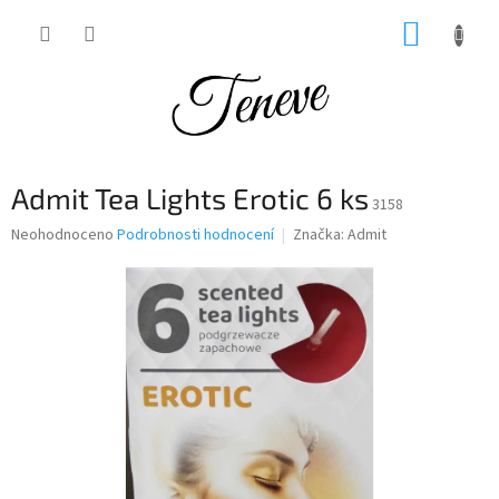
Přejít
NÁKUP
na
obsah
KOŠÍK
Admit Tea Lights Erotic 6 ks
3158
Průměrné
Neohodnoceno
Podrobnosti hodnocení
Značka:
Admit
hodnocení
produktu
je
0,0
z
5
hvězdiček.