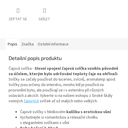
ZEPTAT SE
SDÍLET
Popis
Značka
Ostatní informace
Detailní popis produktu
Čajová svíčka -
Slovní spojení čajová svíčka vzniklo původně
za účelem, kterým bylo udržování teploty čaje na ohřívači
.
Svíčky se začaly používat do luceren, svícnů, aromalamp apod.
Svíčky jsou určeny do interiéru, mnoho lidí je používá na
provonění bytu, ale používají se i v exteriéru při různých
oslavách a akcích. Vyberte si na našem eshopu z široké škály
vonných
čajových
svíček ať už malých nebo velkých.
Čajové svíčky v hliníkovém
kalíšku s erotickou vůní
Vychutnejte si romantickou a relaxační chvilku
s elegantními svíčkami s vůní