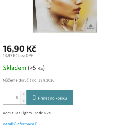
16,90 Kč
13,97 Kč bez DPH
Měrná
Skladem
(>5 ks)
cena:
Můžeme doručit do:
18.8.2026
Přidat do košíku
Admit Tea Lights Erotic 6 ks
Detailní informace