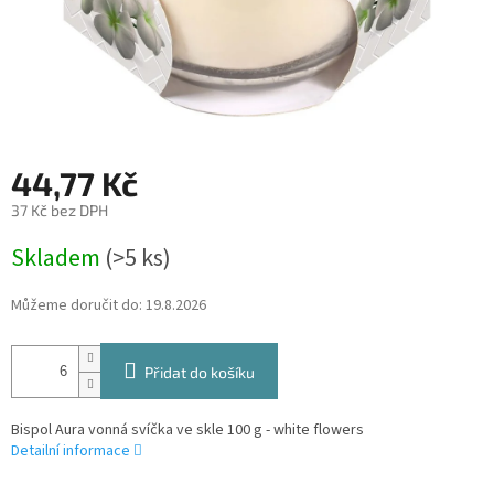
44,77 Kč
37 Kč bez DPH
Měrná
Skladem
(>5 ks)
cena:
Můžeme doručit do:
19.8.2026
Přidat do košíku
Bispol Aura vonná svíčka ve skle 100 g - white flowers
Detailní informace