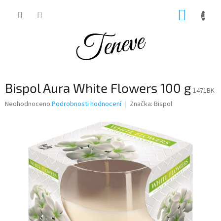
Přejít
NÁKUP
na
obsah
KOŠÍK
Bispol Aura White Flowers 100 g
1471BK
Průměrné
Neohodnoceno
Podrobnosti hodnocení
Značka:
Bispol
hodnocení
produktu
je
0,0
z
5
hvězdiček.