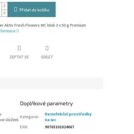
Přidat do košíku
r Aktiv Fresh Flowers WC blok 3 x 50 g Premium
informace
ZEPTAT SE
SDÍLET
Doplňkové parametry
v
Dezinfekční prostředky
Kategorie
:
ve složení.
na wc
EAN
:
90703101024067