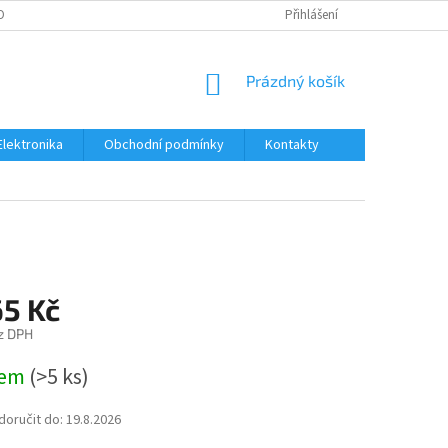
OBNÍCH ÚDAJŮ
Přihlášení
NÁKUPNÍ
Prázdný košík
KOŠÍK
Elektronika
Obchodní podmínky
Kontakty
65 Kč
z DPH
dem
(>5 ks)
oručit do:
19.8.2026