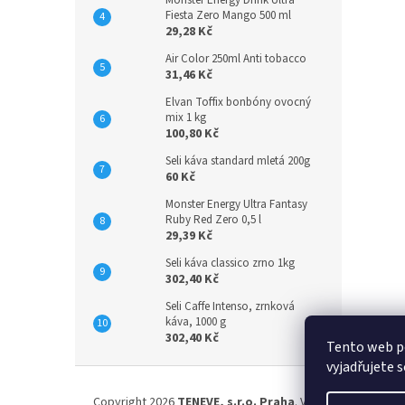
Monster Energy Drink Ultra
Fiesta Zero Mango 500 ml
29,28 Kč
Air Color 250ml Anti tobacco
31,46 Kč
Elvan Toffix bonbóny ovocný
mix 1 kg
100,80 Kč
Seli káva standard mletá 200g
60 Kč
Monster Energy Ultra Fantasy
Ruby Red Zero 0,5 l
29,39 Kč
Seli káva classico zrno 1kg
302,40 Kč
Seli Caffe Intenso, zrnková
káva, 1000 g
302,40 Kč
Tento web p
vyjadřujete s
Z
á
Copyright 2026
TENEVE, s.r.o. Praha
. Všechna práva vyh