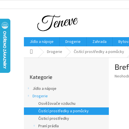
Přejít
na
obsah
Jídlo a nápoje
Drogerie
Zahrada
Bytov
Domů
Drogerie
Čistící prostředky a pomůcky
P
Bre
o
Přeskočit
s
Průměr
Neohod
Kategorie
kategorie
t
hodnoce
r
produkt
Jídlo a nápoje
a
je
Drogerie
0,0
n
z
Osvěžovače vzduchu
n
5
í
Čistící prostředky a pomůcky
hvězdič
p
Čisticí prostředky
a
Praní prádla