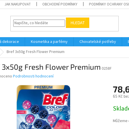
JAK NAKUPOVAT
OBCHODNÍ PODMÍNKY
PODMÍNKY OCHRANY OS
HLEDAT
á dekorace
Kosmetika a parfémy
Chovatelské potřeby
Bref 3x50g Fresh Flower Premium
f 3x50g Fresh Flower Premium
0258F
né
noceno
Podrobnosti hodnocení
ní
78,
u
65 Kč be
Měrná
Skla
cena:
ek.
Můžeme d