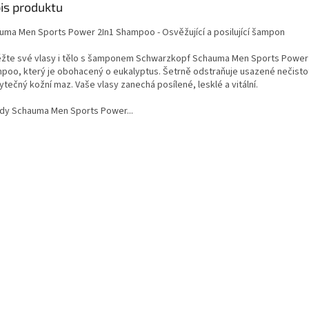
is produktu
uma Men Sports Power 2In1 Shampoo - Osvěžující a posilující šampon
žte své vlasy i tělo s šamponem Schwarzkopf Schauma Men Sports Power 
poo, který je obohacený o eukalyptus. Šetrně odstraňuje usazené nečistot
tečný kožní maz. Vaše vlasy zanechá posílené, lesklé a vitální.
dy Schauma Men Sports Power...