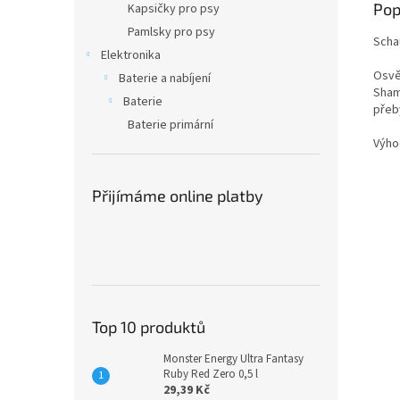
Pop
Kapsičky pro psy
Pamlsky pro psy
Scha
Elektronika
Osvě
Baterie a nabíjení
Sham
Baterie
přeby
Baterie primární
Výho
Přijímáme online platby
Top 10 produktů
Monster Energy Ultra Fantasy
Ruby Red Zero 0,5 l
29,39 Kč