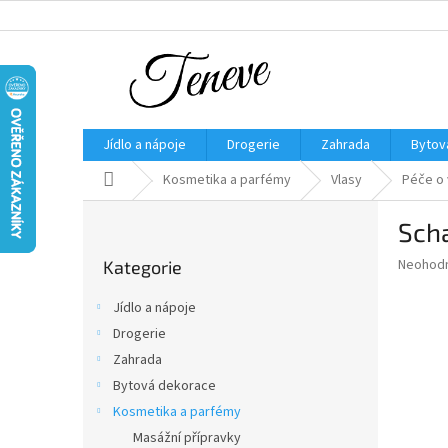
Přejít
na
obsah
Jídlo a nápoje
Drogerie
Zahrada
Bytov
Domů
Kosmetika a parfémy
Vlasy
Péče o 
P
Sch
o
Přeskočit
s
Průměr
Neohod
Kategorie
kategorie
t
hodnoce
r
produkt
Jídlo a nápoje
a
je
Drogerie
0,0
n
z
Zahrada
n
5
í
Bytová dekorace
hvězdič
p
Kosmetika a parfémy
a
Masážní přípravky