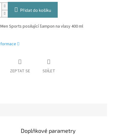
Přidat do košíku
en Sports posilující šampon na vlasy 400 ml
informace
ZEPTAT SE
SDÍLET
Doplňkové parametry