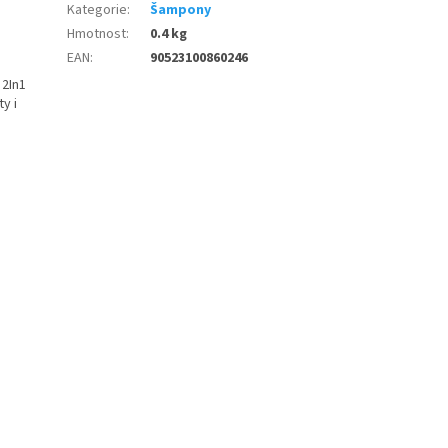
Kategorie
:
Šampony
Hmotnost
:
0.4 kg
EAN
:
90523100860246
2In1
y i