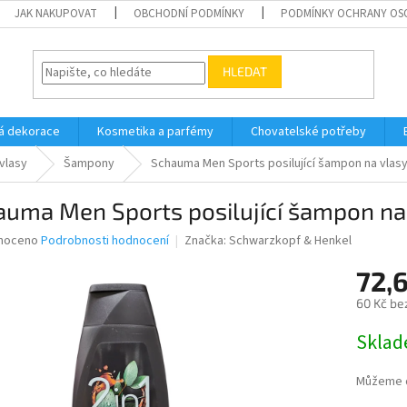
JAK NAKUPOVAT
OBCHODNÍ PODMÍNKY
PODMÍNKY OCHRANY OS
HLEDAT
á dekorace
Kosmetika a parfémy
Chovatelské potřeby
vlasy
Šampony
Schauma Men Sports posilující šampon na vlasy
auma Men Sports posilující šampon na
né
noceno
Podrobnosti hodnocení
Značka:
Schwarzkopf & Henkel
ní
72,
u
60 Kč be
Měrná
Skla
cena:
ek.
Můžeme d