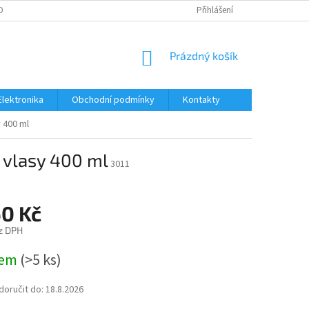
OBNÍCH ÚDAJŮ
Přihlášení
NÁKUPNÍ
Prázdný košík
KOŠÍK
Elektronika
Obchodní podmínky
Kontakty
 400 ml
 vlasy 400 ml
3011
60 Kč
z DPH
dem
(>5 ks)
oručit do:
18.8.2026