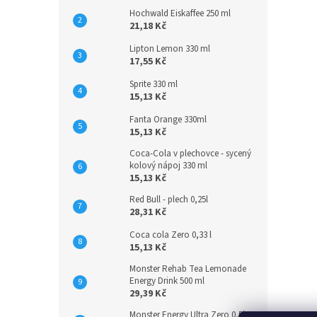
Hochwald Eiskaffee 250 ml
21,18 Kč
Lipton Lemon 330 ml
17,55 Kč
Sprite 330 ml
15,13 Kč
Fanta Orange 330ml
15,13 Kč
Coca-Cola v plechovce - sycený
kolový nápoj 330 ml
15,13 Kč
Red Bull - plech 0,25l
28,31 Kč
Coca cola Zero 0,33 l
15,13 Kč
Monster Rehab Tea Lemonade
Energy Drink 500 ml
29,39 Kč
Monster Energy Ultra Zero 0,5l