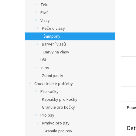
n
Tělo
e
Pleť
l
Vlasy
Péče o vlasy
Šampony
Barvení vlasů
Barvy na vlasy
Uši
zuby
Zubní pasty
Chovatelské potřeby
Pro kočky
Kapsičky pro kočky
Granule pro kočky
Popi
Pro psy
Krmivo pro psy
Det
Granule pro psy