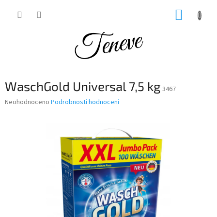
Přejít
NÁKUP
na
obsah
KOŠÍK
WaschGold Universal 7,5 kg
3467
Průměrné
Neohodnoceno
Podrobnosti hodnocení
hodnocení
produktu
je
0,0
z
5
hvězdiček.