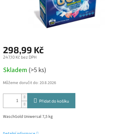
298,99 Kč
247,10 Kč bez DPH
Měrná
Skladem
(>5 ks)
cena:
Můžeme doručit do:
20.8.2026
Přidat do košíku
WaschGold Uniwersal 7,5 kg
Detailní informace