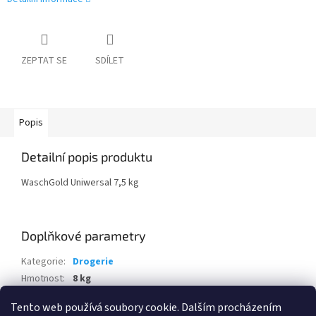
ZEPTAT SE
SDÍLET
Popis
Detailní popis produktu
WaschGold Uniwersal 7,5 kg
Doplňkové parametry
Kategorie
:
Drogerie
Hmotnost
:
8 kg
EAN
:
4030249806404
Tento web používá soubory cookie. Dalším procházením