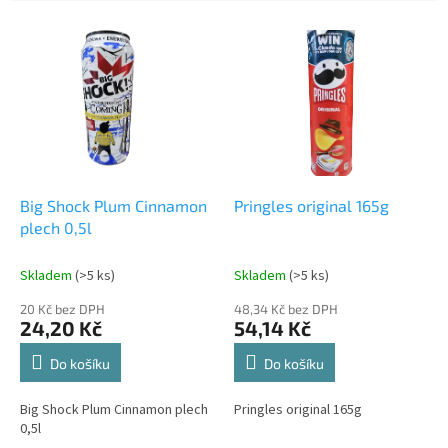
e
V
n
ý
í
p
p
i
r
s
o
p
d
r
u
o
k
d
t
Big Shock Plum Cinnamon
Pringles original 165g
u
ů
plech 0,5l
k
t
Skladem
(>5 ks)
Skladem
(>5 ks)
ů
20 Kč bez DPH
48,34 Kč bez DPH
24,20 Kč
54,14 Kč
Do košíku
Do košíku
Big Shock Plum Cinnamon plech
Pringles original 165g
0,5l