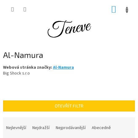
Přejít
NÁKUP
na
obsah
KOŠÍK
Al-Namura
Webová stránka značky:
Al-Namura
Big Shock s.r.o
OTEVŘÍT FILTR
Ř
a
Nejlevnější
Nejdražší
Nejprodávanější
Abecedně
z