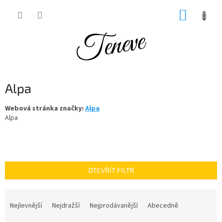
Přejít
NÁKUP
na
obsah
KOŠÍK
Alpa
Webová stránka značky:
Alpa
Alpa
OTEVŘÍT FILTR
Ř
a
Nejlevnější
Nejdražší
Nejprodávanější
Abecedně
z