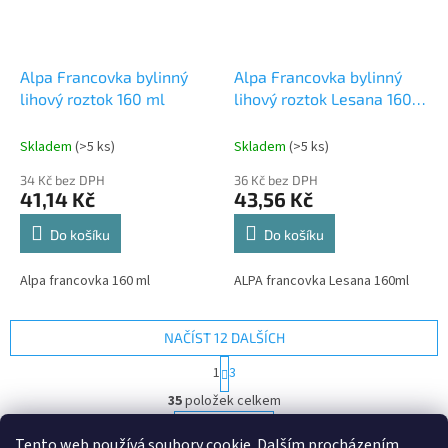
Alpa Francovka bylinný
Alpa Francovka bylinný
lihový roztok 160 ml
lihový roztok Lesana 160
ml
Skladem
(>5 ks)
Skladem
(>5 ks)
34 Kč bez DPH
36 Kč bez DPH
41,14 Kč
43,56 Kč
Do košíku
Do košíku
Alpa francovka 160 ml
ALPA francovka Lesana 160ml
NAČÍST 12 DALŠÍCH
S
1
3
t
O
r
35
položek celkem
v
á
l
NAHORU
n
Tento web používá soubory cookie. Dalším procházením
á