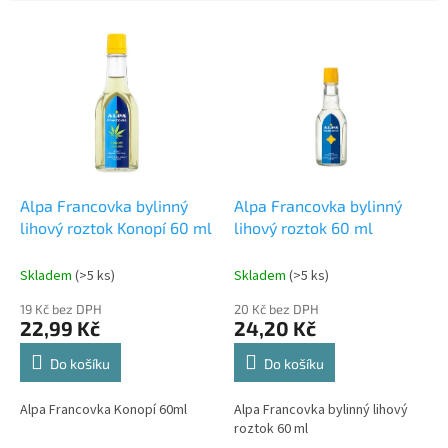
e
V
n
ý
í
p
p
i
r
s
o
p
d
r
u
o
k
d
t
Alpa Francovka bylinný
Alpa Francovka bylinný
u
ů
lihový roztok Konopí 60 ml
lihový roztok 60 ml
k
t
Skladem
(>5 ks)
Skladem
(>5 ks)
ů
19 Kč bez DPH
20 Kč bez DPH
22,99 Kč
24,20 Kč
Do košíku
Do košíku
Alpa Francovka Konopí 60ml
Alpa Francovka bylinný lihový
roztok 60 ml