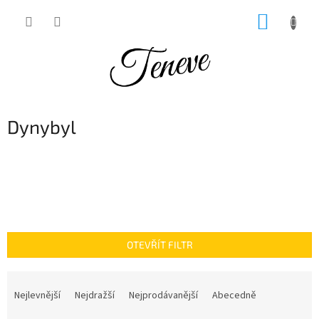
Přejít
NÁKUP
na
obsah
KOŠÍK
Dynybyl
OTEVŘÍT FILTR
Ř
a
Nejlevnější
Nejdražší
Nejprodávanější
Abecedně
z