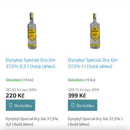
e
V
n
ý
í
p
p
i
r
s
o
p
d
r
u
o
k
d
t
Dynybyl Special Dry Gin
Dynybyl Special Dry Gin
u
ů
37,5% 0,5 l (holá láhev)
37,5% 1 l (holá láhev)
k
t
Skladem
(>5 ks)
Skladem
(>5 ks)
ů
181,82 Kč bez DPH
329,75 Kč bez DPH
220 Kč
399 Kč
Do košíku
Do košíku
Dynybyl Special Dry Gin 37,5%
Dynybyl Special Dry Gin 37,5% 1
0,5 l (holá láhev)
l (holá láhev)