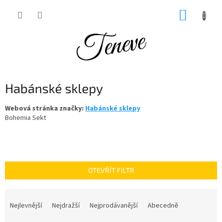
Přejít
NÁKUP
na
obsah
KOŠÍK
Habánské sklepy
Webová stránka značky:
Habánské sklepy
Bohemia Sekt
OTEVŘÍT FILTR
Ř
a
Nejlevnější
Nejdražší
Nejprodávanější
Abecedně
z