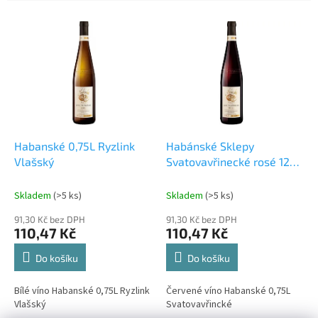
e
V
n
ý
í
p
p
i
r
s
o
p
d
r
u
o
k
d
t
Habanské 0,75L Ryzlink
Habánské Sklepy
u
ů
Vlašský
Svatovavřinecké rosé 12%
k
0,75 l (holá láhev)
t
Skladem
(>5 ks)
Skladem
(>5 ks)
ů
91,30 Kč bez DPH
91,30 Kč bez DPH
110,47 Kč
110,47 Kč
Do košíku
Do košíku
Bílé víno Habanské 0,75L Ryzlink
Červené víno Habanské 0,75L
Vlašský
Svatovavřincké