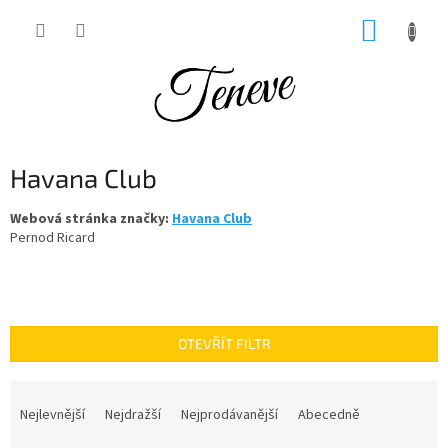
Přejít
NÁKUP
na
obsah
KOŠÍK
Havana Club
Webová stránka značky:
Havana Club
Pernod Ricard
OTEVŘÍT FILTR
Ř
a
Nejlevnější
Nejdražší
Nejprodávanější
Abecedně
z