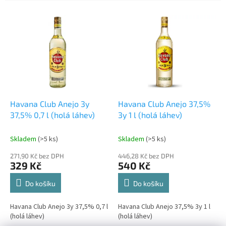
e
V
n
ý
í
p
p
i
r
s
o
p
d
r
u
o
k
d
t
Havana Club Anejo 3y
Havana Club Anejo 37,5%
u
ů
37,5% 0,7 l (holá láhev)
3y 1 l (holá láhev)
k
t
Skladem
(>5 ks)
Skladem
(>5 ks)
ů
271,90 Kč bez DPH
446,28 Kč bez DPH
329 Kč
540 Kč
Do košíku
Do košíku
Havana Club Anejo 3y 37,5% 0,7 l
Havana Club Anejo 37,5% 3y 1 l
(holá láhev)
(holá láhev)