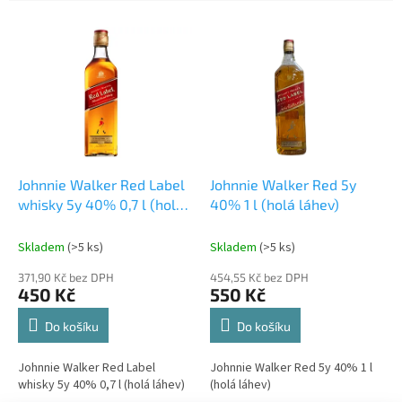
e
V
n
ý
í
p
p
i
r
s
o
p
d
r
u
o
k
d
t
Johnnie Walker Red Label
Johnnie Walker Red 5y
u
ů
whisky 5y 40% 0,7 l (holá
40% 1 l (holá láhev)
k
láhev)
t
Skladem
(>5 ks)
Skladem
(>5 ks)
ů
371,90 Kč bez DPH
454,55 Kč bez DPH
450 Kč
550 Kč
Do košíku
Do košíku
Johnnie Walker Red Label
Johnnie Walker Red 5y 40% 1 l
whisky 5y 40% 0,7 l (holá láhev)
(holá láhev)