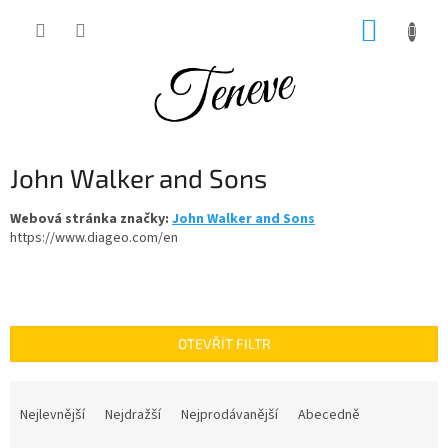
Přejít
NÁKUP
na
obsah
KOŠÍK
John Walker and Sons
Webová stránka značky:
John Walker and Sons
https://www.diageo.com/en
OTEVŘÍT FILTR
Ř
a
Nejlevnější
Nejdražší
Nejprodávanější
Abecedně
z