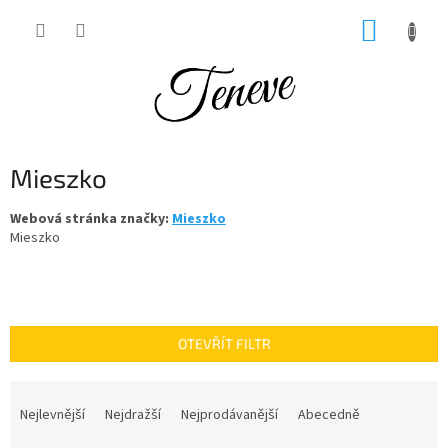
Přejít
NÁKUP
na
obsah
KOŠÍK
Mieszko
Webová stránka značky:
Mieszko
Mieszko
OTEVŘÍT FILTR
Ř
a
Nejlevnější
Nejdražší
Nejprodávanější
Abecedně
z