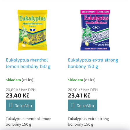
e
V
n
ý
í
p
p
i
r
s
o
p
d
r
u
o
k
d
t
Eukalyptus menthol
Eukalyptus extra strong
u
ů
lemon bonbóny 150 g
bonbóny 150 g
k
t
Skladem
(>5 ks)
Skladem
(>5 ks)
ů
20,89 Kč bez DPH
20,90 Kč bez DPH
23,40 Kč
23,41 Kč
Do košíku
Do košíku
Eukalyptus menthol lemon
Eukalyptus extra strong
bonbóny 150 g
bonbóny 150 g