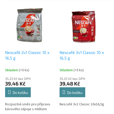
e
V
n
ý
í
p
p
i
r
s
o
p
d
r
u
o
k
d
t
Nescafé 2v1 Classic 10 x
Nescafé 3v1 Classic 10 x
u
ů
16,5 g
16,5 g
k
t
Skladem
(>5 ks)
Skladem
(>5 ks)
ů
35,23 Kč bez DPH
35,25 Kč bez DPH
39,46 Kč
39,48 Kč
Do košíku
Do košíku
Rozpustná směs pro přípravu
Nescafé 3v1 Classic 10x16,5g
kávového nápoje s mlékem