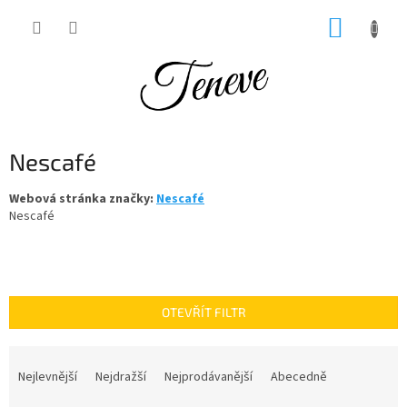
Přejít
NÁKUP
na
obsah
KOŠÍK
Nescafé
Webová stránka značky:
Nescafé
Nescafé
OTEVŘÍT FILTR
Ř
a
Nejlevnější
Nejdražší
Nejprodávanější
Abecedně
z