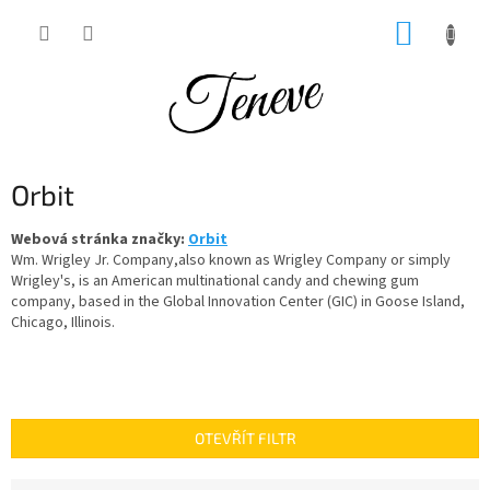
Přejít
NÁKUP
na
obsah
KOŠÍK
Orbit
Webová stránka značky:
Orbit
Wm. Wrigley Jr. Company,also known as Wrigley Company or simply
Wrigley's, is an American multinational candy and chewing gum
company, based in the Global Innovation Center (GIC) in Goose Island,
Chicago, Illinois.
OTEVŘÍT FILTR
Ř