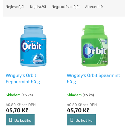
a
Nejlevnější
Nejdražší
Nejprodávanější
Abecedně
z
e
V
n
ý
í
p
p
i
r
s
o
p
d
r
u
o
k
d
t
Wrigley's Orbit
Wrigley's Orbit Spearmint
u
ů
Peppermint 64 g
64 g
k
t
Skladem
(>5 ks)
Skladem
(>5 ks)
ů
40,80 Kč bez DPH
40,80 Kč bez DPH
45,70 Kč
45,70 Kč
Do košíku
Do košíku