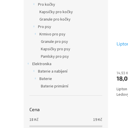
i
r
n
Pro kočky
s
o
e
Kapsičky pro kočky
p
d
l
r
u
Granule pro kočky
o
k
Pro psy
d
t
Krmivo pro psy
u
ů
Granule pro psy
Lipto
k
Kapsičky pro psy
t
ů
Pamlsky pro psy
Elektronika
Baterie a nabíjení
14,93 
18,0
Baterie
Baterie primární
Lipton
Ledový
Cena
18
Kč
19
Kč