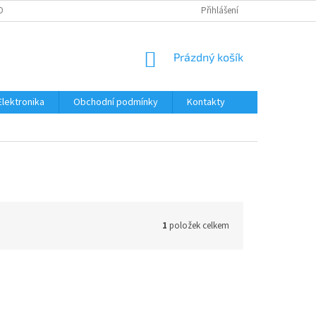
OBNÍCH ÚDAJŮ
Přihlášení
NÁKUPNÍ
Prázdný košík
KOŠÍK
Elektronika
Obchodní podmínky
Kontakty
1
položek celkem