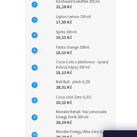
Hochwald Eiskaffee 250 ml
21,18 Kč
Lipton Lemon 330 ml
17,55 Kč
Sprite 330 ml
15,13 Kč
Fanta Orange 330ml
15,13 Kč
Coca-Cola v plechovce - sycený
kolový nápoj 330 ml
15,13 Kč
Red Bull - plech 0,25l
28,31 Kč
Coca cola Zero 0,33 l
15,13 Kč
Monster Rehab Tea Lemonade
Energy Drink 500 ml
29,39 Kč
Monster Energy Ultra Zero 0,5l