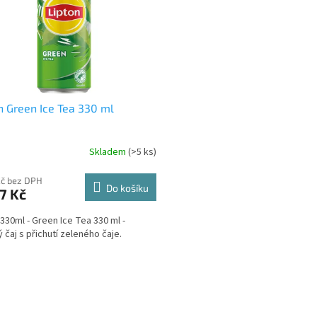
n Green Ice Tea 330 ml
Skladem
(>5 ks)
Kč bez DPH
Do košíku
7 Kč
 330ml - Green Ice Tea 330 ml -
 čaj s přichutí zeleného čaje.
O
v
l
á