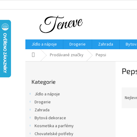
Přejít
na
obsah
Jídlo a nápoje
Drogerie
Zahrada
Bytov
Domů
Prodávané značky
Pepsi
P
Pep
o
Přeskočit
s
Kategorie
kategorie
t
Ř
r
Jídlo a nápoje
a
a
Nejlev
Drogerie
z
n
Zahrada
e
n
V
n
í
Bytová dekorace
ý
í
p
Kosmetika a parfémy
p
p
a
Chovatelské potřeby