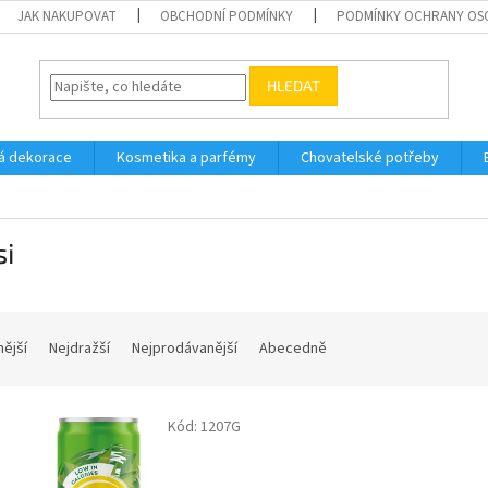
JAK NAKUPOVAT
OBCHODNÍ PODMÍNKY
PODMÍNKY OCHRANY OS
HLEDAT
á dekorace
Kosmetika a parfémy
Chovatelské potřeby
si
nější
Nejdražší
Nejprodávanější
Abecedně
Kód:
1207G