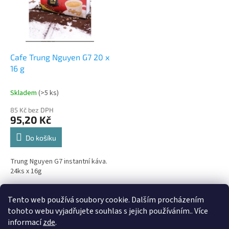
i
r
s
o
p
d
r
u
o
k
d
t
Cafe Trung Nguyen G7 20 x
u
ů
16 g
k
t
Skladem
(>5 ks)
ů
85 Kč bez DPH
95,20 Kč
Do košíku
Trung Nguyen G7 instantní káva.
24ks x 16g
1
položek celkem
Tento web používá soubory cookie. Dalším procházením
O
v
tohoto webu vyjadřujete souhlas s jejich používáním.. Více
l
Z
informací
zde
.