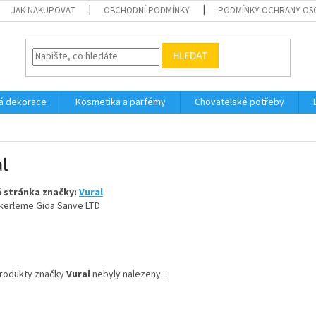
JAK NAKUPOVAT
OBCHODNÍ PODMÍNKY
PODMÍNKY OCHRANY OS
HLEDAT
á dekorace
Kosmetika a parfémy
Chovatelské potřeby
l
 stránka značky:
Vural
ekerleme Gida Sanve LTD
rodukty značky
Vural
nebyly nalezeny...