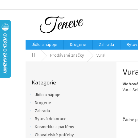
Přejít
na
obsah
Jídlo a nápoje
Drogerie
Zahrada
Bytov
Domů
Prodávané značky
Vural
P
Vura
o
Přeskočit
s
Kategorie
kategorie
Webová
t
Vural S
r
Jídlo a nápoje
a
Drogerie
n
Zahrada
n
í
Bytová dekorace
Žádné p
p
Kosmetika a parfémy
a
Chovatelské potřeby