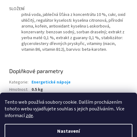
SLOŽENÍ
pitná voda, jablečná šťáva z koncentrátu 10 %, cukr, oxid
uhličitý, regulátor kyselosti: kyselina citronová, přírodní
aroma, kofein, antioxidant: kyselina L-askorbová,
konzervanty: benzoan sodný, sorban draselný; extrakt z
yerba maté 0,1 %, extrakt z guarany 0,1 %, stabilizátor:
glycerolestery dřevných pryskyřic, vitaminy (niacin,
vitamin B6, vitamin B12), barvivo: beta-karoten.
Doplňkové parametry
Kategorie
:
Energetické nápoje
Hmotnost
:
0.5 kg
EAN
:
8595681009746
Tento web používá soubory cookie. Dalším procházením
tohoto webu vyjadřujete souhlas s jejich používáním.. Více
Z
informací
zde
.
á
Vytvořil Shoptet
p
Nastavení
a