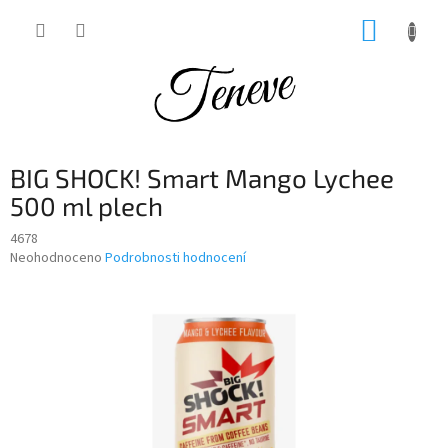
Přejít
NÁKUP
na
obsah
KOŠÍK
BIG SHOCK! Smart Mango Lychee
500 ml plech
4678
Průměrné
Neohodnoceno
Podrobnosti hodnocení
hodnocení
produktu
je
0,0
z
5
hvězdiček.