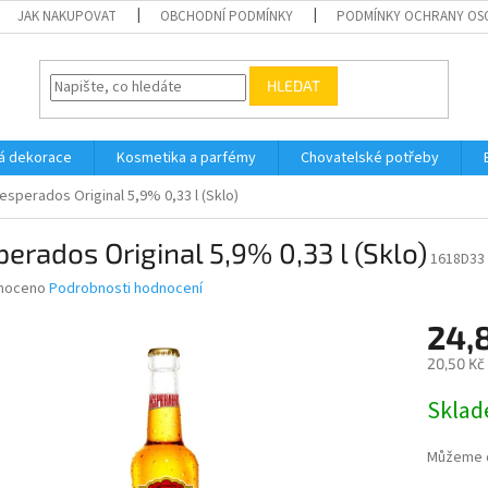
JAK NAKUPOVAT
OBCHODNÍ PODMÍNKY
PODMÍNKY OCHRANY OS
HLEDAT
á dekorace
Kosmetika a parfémy
Chovatelské potřeby
esperados Original 5,9% 0,33 l (Sklo)
erados Original 5,9% 0,33 l (Sklo)
1618D33
né
noceno
Podrobnosti hodnocení
ní
24,
u
20,50 Kč
Měrná
Skla
cena:
ek.
Můžeme d