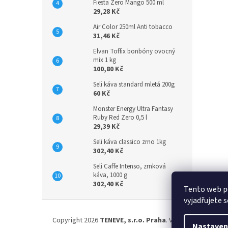
Fiesta Zero Mango 500 ml
29,28 Kč
Air Color 250ml Anti tobacco
31,46 Kč
Elvan Toffix bonbóny ovocný
mix 1 kg
100,80 Kč
Seli káva standard mletá 200g
60 Kč
Monster Energy Ultra Fantasy
Ruby Red Zero 0,5 l
29,39 Kč
Seli káva classico zrno 1kg
302,40 Kč
Seli Caffe Intenso, zrnková
káva, 1000 g
302,40 Kč
Tento web p
vyjadřujete s
Z
á
Copyright 2026
TENEVE, s.r.o. Praha
. Všechna práva vyh
p
Nastaven