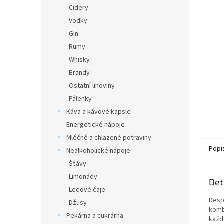
n
Cidery
e
Vodky
l
Gin
Rumy
Whisky
Brandy
Ostatní lihoviny
Pálenky
Káva a kávové kapsle
Energetické nápoje
Mléčné a chlazené potraviny
Popi
Nealkoholické nápoje
Šťávy
Limonády
Det
Ledové čaje
Desp
Džusy
komb
Pekárna a cukrárna
každo