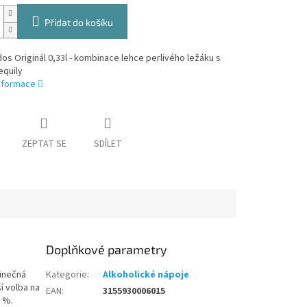
Přidat do košíku
s Originál 0,33l - kombinace lehce perlivého ležáku s
equily
informace
ZEPTAT SE
SDÍLET
Doplňkové parametry
dinečná
Kategorie
:
Alkoholické nápoje
í volba na
EAN
:
3155930006015
9 %.