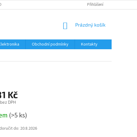
OBNÍCH ÚDAJŮ
Přihlášení
NÁKUPNÍ
Prázdný košík
KOŠÍK
Elektronika
Obchodní podmínky
Kontakty
81 Kč
 bez DPH
dem
(>5 ks)
oručit do:
20.8.2026