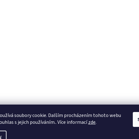
oužívá soubory cookie. Dalším procházením tohoto webu
ouhlas s jejich používáním.. Více informací
zde
.
razena.
í