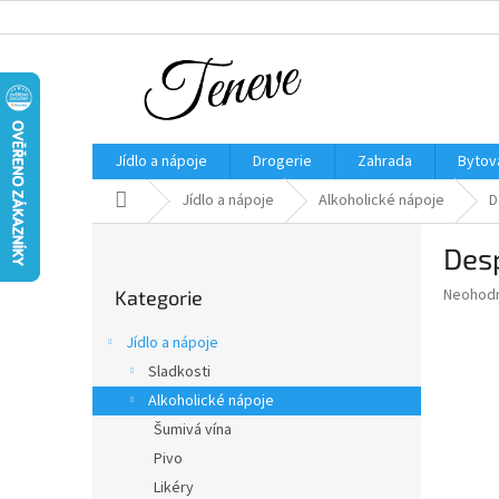
Přejít
na
obsah
Jídlo a nápoje
Drogerie
Zahrada
Bytov
Domů
Jídlo a nápoje
Alkoholické nápoje
D
P
Desp
o
Přeskočit
s
Průměr
Neohod
Kategorie
kategorie
t
hodnoce
r
produkt
Jídlo a nápoje
a
je
Sladkosti
0,0
n
z
Alkoholické nápoje
n
5
í
Šumivá vína
hvězdič
p
Pivo
a
Likéry