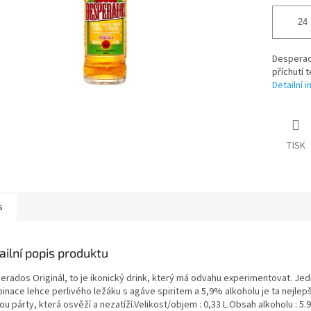
Desperado
příchutí t
Detailní 
TISK
s
ailní popis produktu
erados Originál, to je ikonický drink, který má odvahu experimentovat. Je
inace lehce perlivého ležáku s agáve spiritem a 5,9% alkoholu je ta nejlepš
u párty, která osvěží a nezatíží.Velikost/objem : 0,33 L.Obsah alkoholu : 5.