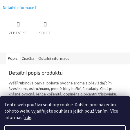
Detailní informace
ZEPTAT SE
SDÍLET
Popis
Značka
Ostatní informace
Detailní popis produktu
Vyšší rubínová barva, bohaté ovocné aroma s převládajícími
švestkami, ostružinami, jemné tóny hořké čokolády. Chuť je
krásně ovocná, lehce kořenitá, doplněna o pikantní tříslovinku.
Tento web používá soubory cookie. Dalším procházením
tohoto webu vyjadřujete souhlas s jejich používáním.. Více
Z
informací
zde
.
á
Vytvořil Shoptet
p