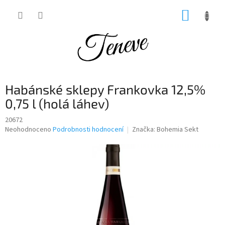
Přejít
NÁKUP
na
obsah
KOŠÍK
Habánské sklepy Frankovka 12,5%
0,75 l (holá láhev)
20672
Průměrné
Neohodnoceno
Podrobnosti hodnocení
Značka:
Bohemia Sekt
hodnocení
produktu
je
0,0
z
5
hvězdiček.