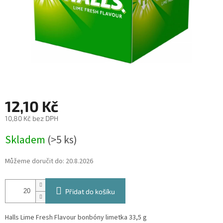
12,10 Kč
10,80 Kč bez DPH
Měrná
Skladem
(>5 ks)
cena:
Můžeme doručit do:
20.8.2026
Přidat do košíku
Halls Lime Fresh Flavour bonbóny limetka 33,5 g