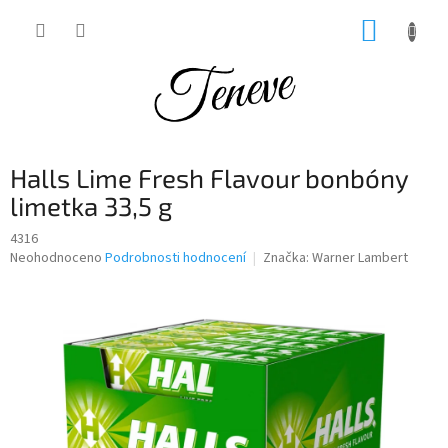
Přejít
NÁKUP
na
obsah
KOŠÍK
Halls Lime Fresh Flavour bonbóny
limetka 33,5 g
4316
Průměrné
Neohodnoceno
Podrobnosti hodnocení
Značka:
Warner Lambert
hodnocení
produktu
je
0,0
z
5
hvězdiček.