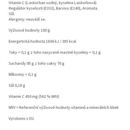
Vitamin C (L-askorban sodný, kyselina L-askorbová).
Regulátor kyselosti (E332), Barvivo (E140), Aromata.
Sůl.
Alergeny: neuvádí se.
Výživové hodnoty 100 g:
Energetická hodnota 1636 kJ / 385 kcal
Tuky < 0,1 g z toho nasycené mastné kyseliny < 0,1 g
Sacharidy 95 g z toho cukry 76 g
Bílkoviny < 0,1 g
Sůl 0,18 g
Vitamin C 450 mg (562 % NRV)
NRV = Referenční výživové hodnoty vitaminů a minerálních látek
Vyrobeno v EU.