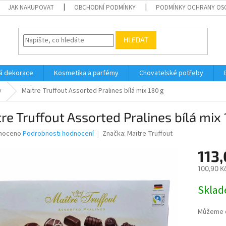
JAK NAKUPOVAT
OBCHODNÍ PODMÍNKY
PODMÍNKY OCHRANY OS
HLEDAT
á dekorace
Kosmetika a parfémy
Chovatelské potřeby
y
Maitre Truffout Assorted Pralines bílá mix 180 g
re Truffout Assorted Pralines bílá mix
né
noceno
Podrobnosti hodnocení
Značka:
Maitre Truffout
ní
113,
u
100,90 K
Měrná
Skla
cena:
ek.
Můžeme d