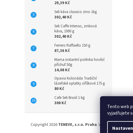
29,39 Kč
Seli káva classico zrno 1kg
302,40 Kč
Seli Caffe Intenso, zrnková
káva, 1000 g
302,40 Kč
Ferrero Raffaello 150 g
87,36 Kč
Mama instantní polévka hovězí
příchuť 50g
14,08 Kč
Opavia Kolonáda Tradiční
lázeňské oplatky oříškové 175 g
80 Kč
Cafe Seli Brasil 1 kg
308 Kč
Tento web p
vyjadřujete s
Z
á
Copyright 2026
TENEVE, s.r.o. Praha
. Všechna práva vyh
p
Nastaven