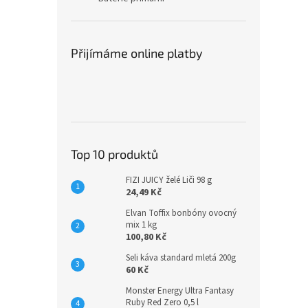
Přijímáme online platby
Top 10 produktů
FIZI JUICY želé Liči 98 g
24,49 Kč
Elvan Toffix bonbóny ovocný
mix 1 kg
100,80 Kč
Seli káva standard mletá 200g
60 Kč
Monster Energy Ultra Fantasy
Ruby Red Zero 0,5 l