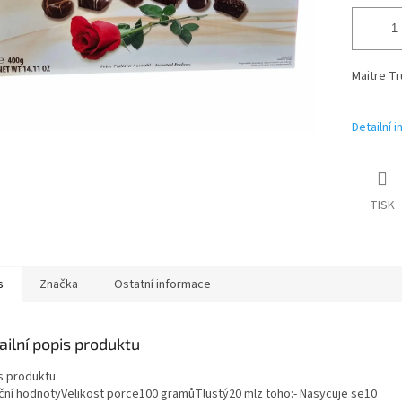
Maitre Tr
Detailní 
TISK
s
Značka
Ostatní informace
ailní popis produktu
s produktu
iční hodnotyVelikost porce100 gramůTlustý20 mlz toho:- Nasycuje se10