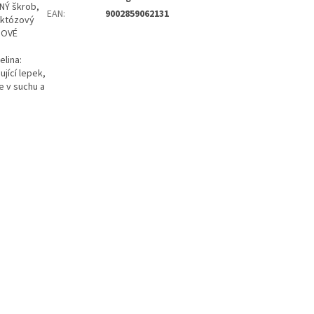
ČNÝ škrob,
EAN
:
9002859062131
uktózový
SOVÉ
lina:
jící lepek,
e v suchu a