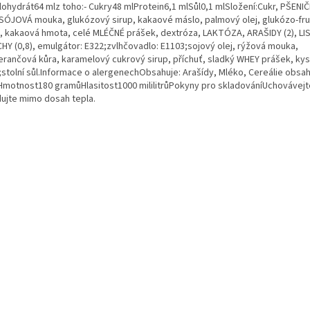
lohydrát64 mlz toho:- Cukry48 mlProtein6,1 mlSůl0,1 mlSložení:Cukr, PŠENI
 SÓJOVÁ mouka, glukózový sirup, kakaové máslo, palmový olej, glukózo-fr
p, kakaová hmota, celé MLÉČNÉ prášek, dextróza, LAKTÓZA, ARAŠIDY (2), LI
HY (0,8), emulgátor: E322;zvlhčovadlo: E1103;sojový olej, rýžová mouka,
rančová kůra, karamelový cukrový sirup, příchuť, sladký WHEY prášek, kyse
;stolní sůl.Informace o alergenechObsahuje: Arašídy, Mléko, Cereálie obsahu
Hmotnost180 gramůHlasitost1000 mililitrůPokyny pro skladováníUchovávejt
dujte mimo dosah tepla.