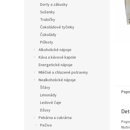
n
Dorty a zákusky
e
Sušenky
l
Trubičky
Čokoládové tyčinky
Čokolády
Piškoty
Alkoholické nápoje
Káva a kávové kapsle
Energetické nápoje
Mléčné a chlazené potraviny
Nealkoholické nápoje
Šťávy
Popi
Limonády
Ledové čaje
Džusy
Det
Pekárna a cukrárna
Popi
Pečivo
Nutr