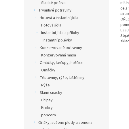
Sladké pečivo
mlUh
celá
Trvanlivé potraviny
siru
Hotová a instantní jídla
OŘEC
pome
Hotová jídla
E330
Instantní jídla a přílohy
Sója
Instantní polévky
skla
Konzervované potraviny
Konzervovaná masa
Omáčky, kečupy, hořčice
Omáčky
Těstoviny, rýže, luštěniny
Rýže
Slané snacky
Chipsy
Krekry
popcorn
Oříšky, sušené plody a semena