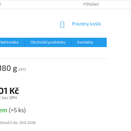
OBNÍCH ÚDAJŮ
Přihlášení
NÁKUPNÍ
Prázdný košík
KOŠÍK
Elektronika
Obchodní podmínky
Kontakty
 180 g
2471
01 Kč
č bez DPH
dem
(>5 ks)
oručit do:
20.8.2026