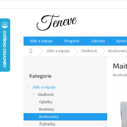
Přejít
na
obsah
Jídlo a nápoje
Drogerie
Zahrada
Bytov
Domů
Jídlo a nápoje
Sladkosti
Bonboniér
P
Mait
o
Přeskočit
s
Průměr
Neohod
Kategorie
kategorie
t
hodnoce
r
produkt
Jídlo a nápoje
a
je
Sladkosti
0,0
n
z
Oplatky
n
5
í
Bonbóny
hvězdič
p
Bonboniéry
a
Žvýkačky