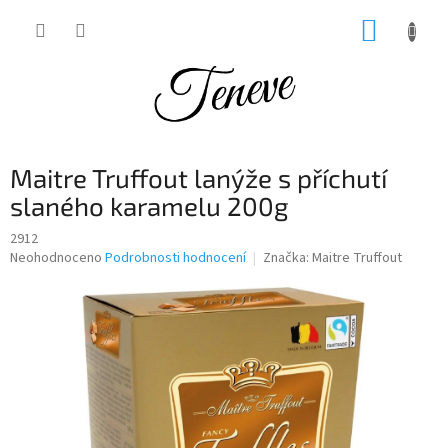
Přejít
NÁKUP
na
obsah
KOŠÍK
Maitre Truffout lanýže s příchutí
slaného karamelu 200g
2912
Průměrné
Neohodnoceno
Podrobnosti hodnocení
Značka:
Maitre Truffout
hodnocení
produktu
je
0,0
z
5
hvězdiček.