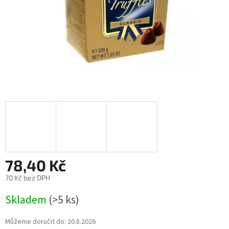
78,40 Kč
70 Kč bez DPH
Měrná
Skladem
(>5 ks)
cena:
Můžeme doručit do:
20.8.2026