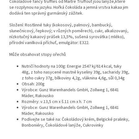
Čokoládové fancy truffles od Maitre Truffout jsou lanýže,které
se rozplynou na jazyku. Hořká čokoláda a jemná vrstva kakaa jim
dodává ten správný gurmánský zážitek.
Složení: Rostlinné tuky (kokosový, palmový, bambucký,
slunečnicový, řepkový; v různých poměrech), cukr, alkalizovaný,
nízkotučný kakaový prášek 13,5%, sušená syrovátka ( mléko),
přírodní vanilková příchuť, emulgátor: E322.
Může obsahovat stopy ořechů
Nutričí hodnoty na 100g: Energie 2547 kj/614 kcal, tuky
48g, z toho nasycené mastné kyseliny 39g, sacharidy 39g,
z toho cukry 37g, bílkoviny 4,2g, vláknina 4,6g, sůl 0,34g
Obsah: 200g
Výrobce: Gunz Warenhandels GmbH, Zollweg 1, 6841
Mäder, Rakousko
Rozměry: v.13,5 cm x š.11 cm x h. 7 cm
Výrobce: Gunz Warenhandels GmbH, Zollweg 1, 6841
Mäder, Rakousko
Podívejte se také na: Čokoládový krém, Belgické pralinky,
Bonboniéry, Čokoládové lanýže, Cukrovinky