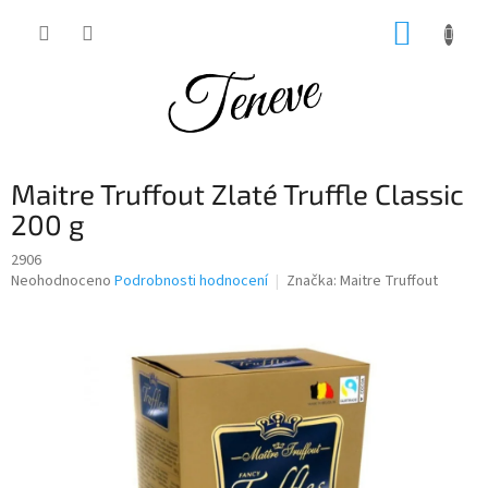
Přejít
NÁKUP
na
obsah
KOŠÍK
Maitre Truffout Zlaté Truffle Classic
200 g
2906
Průměrné
Neohodnoceno
Podrobnosti hodnocení
Značka:
Maitre Truffout
hodnocení
produktu
je
0,0
z
5
hvězdiček.