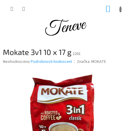
Přejít
NÁKUP
na
obsah
KOŠÍK
Mokate 3v1 10 x 17 g
2261
Průměrné
Neohodnoceno
Podrobnosti hodnocení
Značka:
MOKATE
hodnocení
produktu
je
0,0
z
5
hvězdiček.