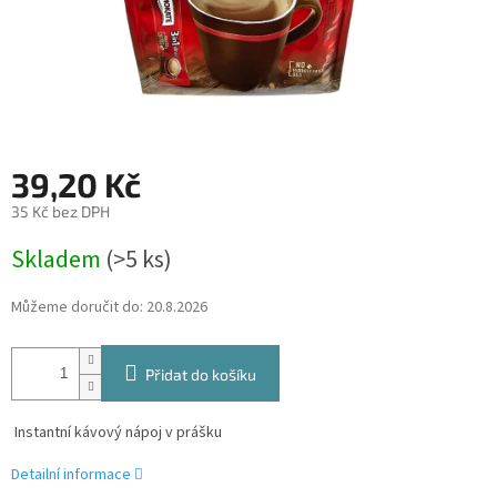
39,20 Kč
35 Kč bez DPH
Měrná
Skladem
(>5 ks)
cena:
Můžeme doručit do:
20.8.2026
Přidat do košíku
Instantní kávový nápoj v prášku
Detailní informace