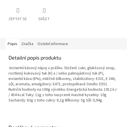
ZEPTAT SE
SDÍLET
Popis
Značka
Ostatní informace
Detailní popis produktu
Instantní kávový nápoj v prášku. Složení: cukr, glukózový sirup,
rostlinný kokosový tuk (K) a / nebo palmojádrový tuk (P),
instantní káva (8%), mléčné bílkoviny, stabilizátory: E331, E 340,
sůl, aromata, emulgátory: E471, protispékavé činidlo: E551.
Nutriční hodnoty na 100g výrobku: Energetická hodnota: 1912 kJ
/ 454 kcal Tuky: 12g z toho nasycené mastné kyseliny: 10g
Sacharidy: 83g z toho cukry: 8,1g Bílkovny: 5g Sůl: 0,94g.