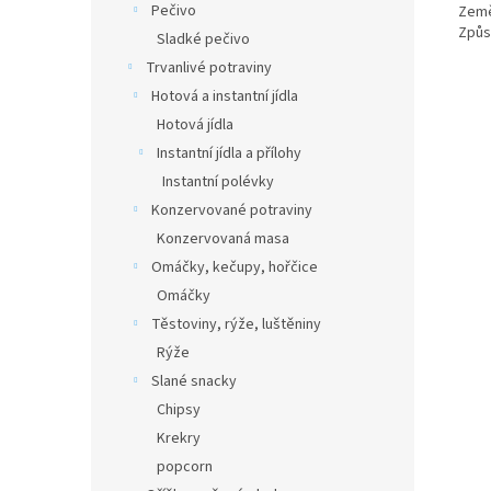
Pečivo
Země
Způso
Sladké pečivo
Trvanlivé potraviny
Hotová a instantní jídla
Hotová jídla
Instantní jídla a přílohy
Instantní polévky
Konzervované potraviny
Konzervovaná masa
Omáčky, kečupy, hořčice
Omáčky
Těstoviny, rýže, luštěniny
Rýže
Slané snacky
Chipsy
Krekry
popcorn