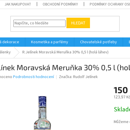
JAK NAKUPOVAT
OBCHODNÍ PODMÍNKY
PODMÍNKY OCHRANY OS
HLEDAT
á dekorace
Kosmetika a parfémy
Chovatelské potřeby
álenky
R.Jelínek Moravská Meruňka 30% 0,5 l (holá láhev)
línek Moravská Meruňka 30% 0,5 l (hol
né
noceno
Podrobnosti hodnocení
Značka:
Rudolf Jelínek
ní
150
u
123,97 K
Měrná
Skla
cena:
ek.
Můžeme d