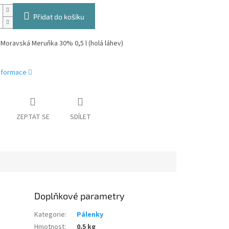
Přidat do košíku
 Moravská Meruňka 30% 0,5 l (holá láhev)
informace
ZEPTAT SE
SDÍLET
Doplňkové parametry
Kategorie
:
Pálenky
Hmotnost
:
0.5 kg