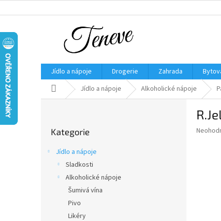
Přejít
na
obsah
Jídlo a nápoje
Drogerie
Zahrada
Bytov
Domů
Jídlo a nápoje
Alkoholické nápoje
P
P
R.Je
o
Přeskočit
s
Průměr
Neohod
Kategorie
kategorie
t
hodnoce
r
produkt
Jídlo a nápoje
a
je
Sladkosti
0,0
n
z
Alkoholické nápoje
n
5
í
Šumivá vína
hvězdič
p
Pivo
a
Likéry