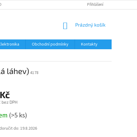
OBNÍCH ÚDAJŮ
Přihlášení
NÁKUPNÍ
Prázdný košík
KOŠÍK
Elektronika
Obchodní podmínky
Kontakty
á láhev)
4178
 Kč
č bez DPH
dem
(>5 ks)
oručit do:
19.8.2026