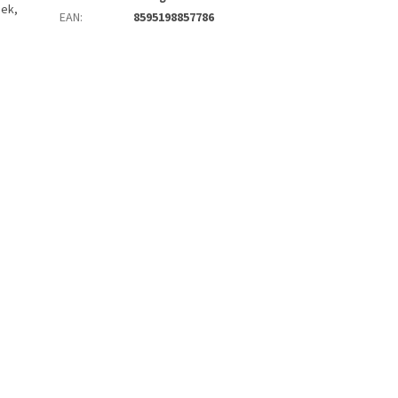
nek,
EAN
:
8595198857786