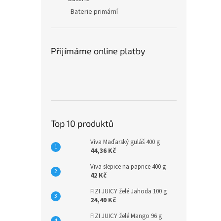
Baterie primární
Přijímáme online platby
Top 10 produktů
Viva Maďarský guláš 400 g
44,36 Kč
Viva slepice na paprice 400 g
42 Kč
FIZI JUICY želé Jahoda 100 g
24,49 Kč
FIZI JUICY želé Mango 96 g